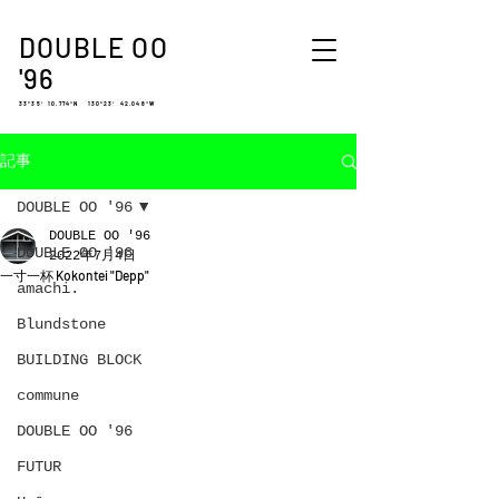
DOUBLE OO
'96
33°35′ 10.774″N 130°23′ 42.048″W
記事
DOUBLE OO '96
DOUBLE OO '96
DOUBLE OO '96
2022年7月4日
一寸一杯 Kokontei "Depp"
amachi.
Blundstone
BUILDING BLOCK
commune
DOUBLE OO '96
FUTUR