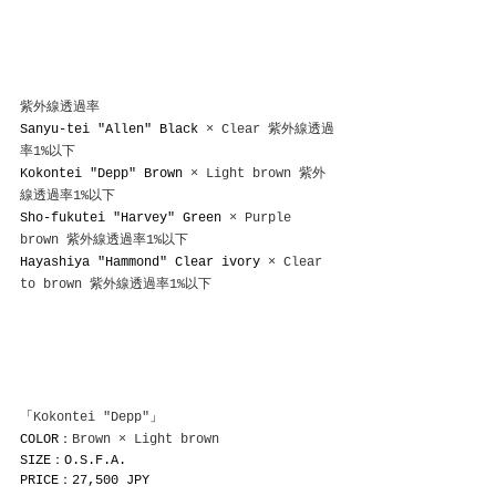
紫外線透過率
Sanyu-tei "Allen" Black
 × Clear 紫外線透過
率1%以下
Kokontei "Depp" Brown
 × Light brown 紫外
線透過率1%以下
Sho-fukutei "Harvey" Green
 × Purple 
brown 紫外線透過率1%以下
Hayashiya "Hammond" Clear ivory
 × Clear 
to brown 紫外線透過率1%以下
「
Kokontei "Depp"
」
COLOR：
Brown × Light brown
SIZE：O.S.F.A.
PRICE：27,500 JPY