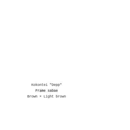
Kokontei "Depp"
Frame sabae
Brown × Light brown