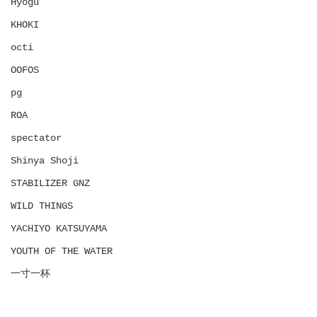
Hyōgu
KHOKI
octi
OOFOS
pg
ROA
spectator
Shinya Shoji
STABILIZER GNZ
WILD THINGS
YACHIYO KATSUYAMA
YOUTH OF THE WATER
一寸一杯