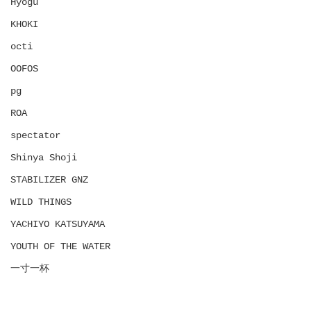
Hyōgu
KHOKI
octi
OOFOS
pg
ROA
spectator
Shinya Shoji
STABILIZER GNZ
WILD THINGS
YACHIYO KATSUYAMA
YOUTH OF THE WATER
一寸一杯