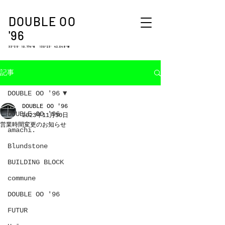
DOUBLE OO
'96
33°35′ 10.774″N 130°23′ 42.048″W
記事
DOUBLE OO '96
DOUBLE OO '96
DOUBLE OO '96
2023年11月30日
営業時間変更のお知らせ
amachi.
Blundstone
BUILDING BLOCK
commune
DOUBLE OO '96
FUTUR