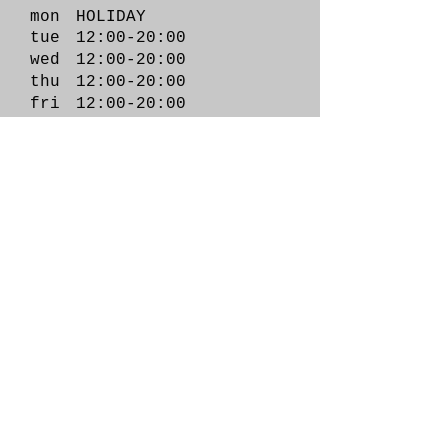
KHOKI 26fw collection 015
KHOKI 26fw colle
mon HOLIDAY
"Combination cowichan
"Applique-detail 
tue 12:00-20:00
sweater + Vintage-effect
wed 12:00-20
:00
checked shirt + Patched-
thu 12:00-20:00
design pants"
fri 12:00-20:00
sat 12:00-20:00
sun 12:00-20:00
WE SOCIALIZE
blog
,
tumbler
ADDRESS
2F Iwasaki Apartment 1-3-4
Daimyo Chuo-ward
Fukuoka, Japan
福岡県福岡市
中
央区
大
名
1-3-4
2F
ダブルオーナインシックス
092 762 5800
info@doubleoo.jp