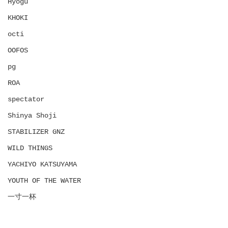
Hyōgu
KHOKI
octi
OOFOS
pg
ROA
spectator
Shinya Shoji
STABILIZER GNZ
WILD THINGS
YACHIYO KATSUYAMA
YOUTH OF THE WATER
一寸一杯