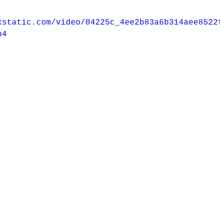
xstatic.com/video/04225c_4ee2b83a6b314aee8522
p4