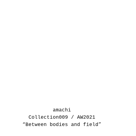
amachi
Collection009 / AW2021
“Between bodies and field”