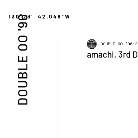
″N 130°23′ 42.048″W
DOUBLE OO '96
DOUBLE OO '96
2
amachi. 3rd 