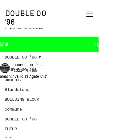
DOUBLE OO
'96
33°35′ 10.774″N 130°23′ 42.048″W
記事
DOUBLE OO '96
DOUBLE OO '96
DOUBLE OO '96
2021年4月6日
amachi. "Caillois's Agate Knit"
amachi.
Blundstone
BUILDING BLOCK
commune
DOUBLE OO '96
FUTUR