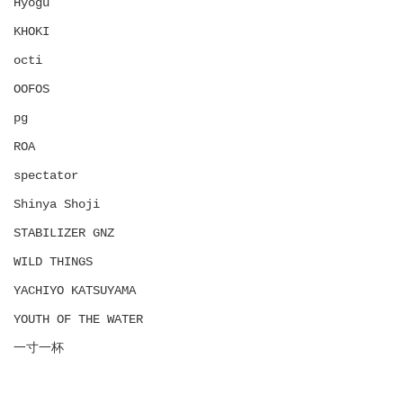
Hyōgu
KHOKI
octi
OOFOS
pg
ROA
spectator
Shinya Shoji
STABILIZER GNZ
WILD THINGS
YACHIYO KATSUYAMA
YOUTH OF THE WATER
一寸一杯