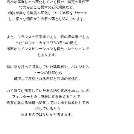
樹木が腐食し土へ変化していく様や、特定の条件下
でのみ起こる樹木の石化現象など、
物質が異なる物質へ変化していく過程をリサーチ
し、様々な側面から衣服へ落とし込んでいます。
また、フランスの哲学者であり、石の収集家でもあ
った"ロジェ・カイヨワ"の石への視点、
考察からインスピレーションを得たコレクションで
もあります。
特に熱を持って収集していた瑪瑙石や、パエジナス
トーンの観察から
飛躍して考察される自然と芸術の関係性。
カイヨワが所有していた石の柄や質感をamachi.の
フィルターを通し衣服に置き換えることで、
物質が異なる物質へ変化していく様を抽象化して再
現しているとも
言えるのではないかと考えます。