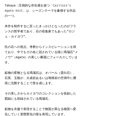
Takaya：圧倒的な存在感を放つ
「Caillois's 
Agate Knit」は、
シーズンテーマを象徴する作品
の一つ
。
本作を制作するに至ったきっかけとなったのがフラ
ンスの哲学者であり、石の収集家でもあった"ロジ
ェ・カイヨワ"。
氏の石への視点、考察からインスピレーションを得
ており、中でもその名に冠されている様に瑪瑙石"メ
ノウ"（Agate）の美しい断面にフォーカスしていま
す。
鉱物の変種となる瑪瑙石は、オパール（蛋白石）、
石英、玉髄が、火成岩あるいは堆積岩の空洞中に層
状に沈殿することで形を成します。
その美しさからカイヨワのコレクションを収録した
図録にも収録されている瑪瑙石。
鉱物を衣服で表現することで物質が異なる物質へ変
化していく形態変化の様を表現しています。