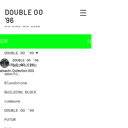
DOUBLE OO
'96
33°35′ 10.774″N 130°23′ 42.048″W
記事
DOUBLE OO '96
DOUBLE OO '96
DOUBLE OO '96
2022年1月17日
amachi. Collection 000
amachi.
Blundstone
BUILDING BLOCK
commune
DOUBLE OO '96
FUTUR