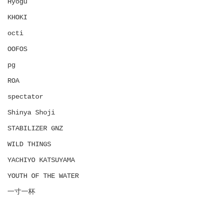
Hyōgu
KHOKI
octi
OOFOS
pg
ROA
spectator
Shinya Shoji
STABILIZER GNZ
WILD THINGS
YACHIYO KATSUYAMA
YOUTH OF THE WATER
一寸一杯