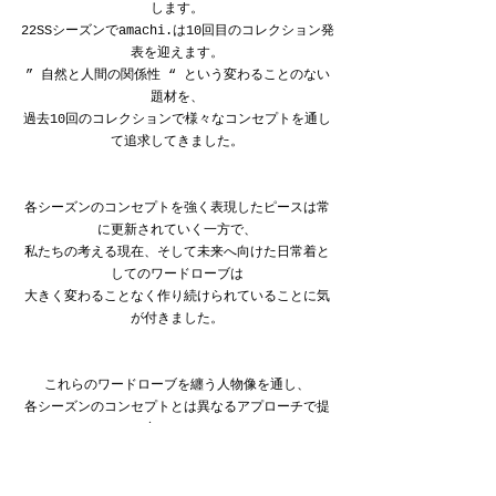
します。
22SSシーズンでamachi.は10回目のコレクション発
表を迎えます。
” 自然と人間の関係性 “ という変わることのない
題材を、
過去10回のコレクションで様々なコンセプトを通し
て追求してきました。
各シーズンのコンセプトを強く表現したピースは常
に更新されていく一方で、
私たちの考える現在、そして未来へ向けた日常着と
してのワードローブは
大きく変わることなく作り続けられていることに気
が付きました。
これらのワードローブを纏う人物像を通し、
各シーズンのコンセプトとは異なるアプローチで提
案される、
ひとつのスタイルとして” 自然と人間の関係性 “ 
を感じ取って頂けたら嬉しく思います。