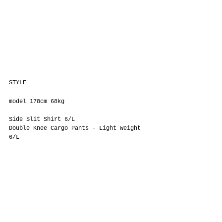
STYLE
model 178cm 68kg
Side Slit Shirt 6/L
Double Knee Cargo Pants - Light Weight 
6/L