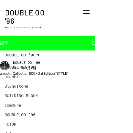
DOUBLE OO
'96
33°35′ 10.774″N 130°23′ 42.048″W
記事
DOUBLE OO '96
DOUBLE OO '96
DOUBLE OO '96
2023年3月7日
amachi. Collection 000 - 3rd Edition "STYLE"
amachi.
Blundstone
BUILDING BLOCK
commune
DOUBLE OO '96
FUTUR