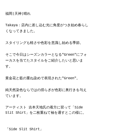
福岡|天神|晴れ
Takaya：店内に差し込む光に角度がつき始め春らし
くなってきました。
スタイリングも軽さや色彩を意識し始める季節。
そこで今日はシーズンカラーとなる"Green"にフォ
ーカスを当てたスタイルをご紹介したいと思いま
す。
黄金花と藍の重ね染めで表現された"Green"。
純天然染色ならではの揺らぎが色彩に奥行きを与え
ています。
アーティスト 吉本天地氏の着方に習って「Side 
Slit Shirt」を二枚重ねて袖を通すとこの様に。
「Side Slit Shirt」