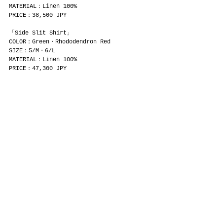
MATERIAL：Linen 100%
PRICE：38,500 JPY
「Side Slit Shirt」
COLOR：Green・Rhododendron Red
SIZE：5/M・6/L
MATERIAL：Linen 100%
PRICE：47,300 JPY
「Double Knee Cargo Pants - Light 
Weight」
COLOR：Off White
SIZE：4/S・5/M・6/L
MATERIAL：Cotton 100%
PRICE：46,200 JPY
WILD THINGS
「WT×GC CORDURA LONG SOX」
COLOR：O.D・Khaki・White・Black
SIZE：F
PRICE：2,970 JPY