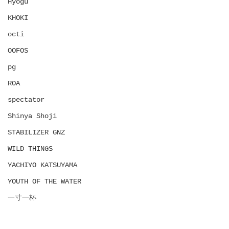
Hyōgu
KHOKI
octi
OOFOS
pg
ROA
spectator
Shinya Shoji
STABILIZER GNZ
WILD THINGS
YACHIYO KATSUYAMA
YOUTH OF THE WATER
一寸一杯