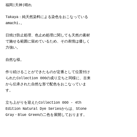
福岡|天神|晴れ
Takaya：純天然染料による染色をおこなっている
amachi.。
日焼け防止処理、色止め処理に関しても天然の素材
で施せる範囲に留めているため、その表情は優しく
力強い。
自然な様。
作り続けることができたものが定番として位置付け
られたCollection 000の成り立ちと同様に、古来
から伝承された自然な形で配色をおこなっていま
す。
立ち上がりを迎えたCollection 000 - 4th 
Edition Natural Dye Seriesからは、Stone 
Gray・Blue Greenの二色を展開しております。