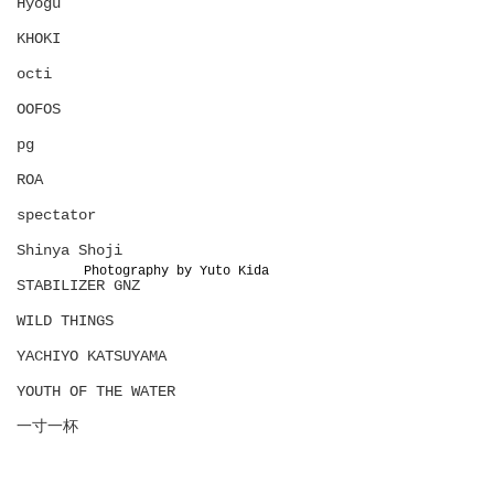
Hyōgu
KHOKI
octi
OOFOS
pg
ROA
spectator
Shinya Shoji
Photography by Yuto Kida
STABILIZER GNZ
WILD THINGS
YACHIYO KATSUYAMA
YOUTH OF THE WATER
一寸一杯