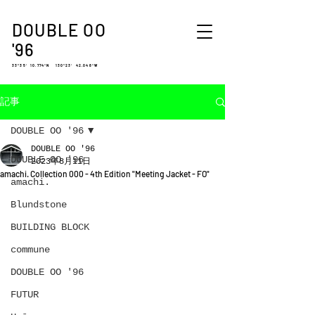
DOUBLE OO
'96
33°35′ 10.774″N 130°23′ 42.048″W
記事
DOUBLE OO '96
DOUBLE OO '96
DOUBLE OO '96
2023年8月11日
amachi. Collection 000 - 4th Edition "Meeting Jacket - FO"
amachi.
Blundstone
BUILDING BLOCK
commune
DOUBLE OO '96
FUTUR