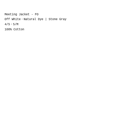
Meeting Jacket - FO
Off White・Natural Dye | Stone Gray
4/S・5/M
100% Cotton
amachi.