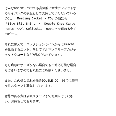
そんなamachi.の中でも具体的に女性にフィットす
るサイジングの衣服として支持していただいている
のは、「
Meeting Jacket - FO
」の他にも
「Side Slit Shirt」
・「Double Knee Cargo 
Pants」
など、Collection 000に名を連ねる全て
のピース。
それに加えて、コレクションラインからはamachi.
を象徴するニット、そしてドルマンスリーブのジャ
ケットやコートなどが挙げられています。
もし店頭にサイズがない場合でもご対応可能な場合
もございますのでお気軽にご相談くださいませ。
また、この様な流れを汲みDOUBLE OO '96では随時
女性スタッフを募集しております。
意思のある方は店頭スタッフまでお声掛けくださ
い。お待ちしております。