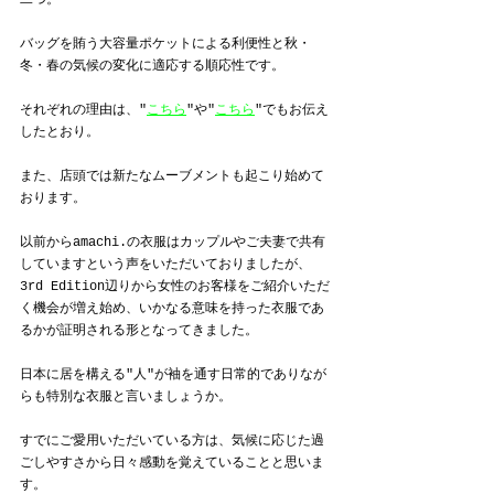
二つ。
バッグを賄う大容量ポケットによる利便性と
秋・
冬・春の気候の変化に適応する順応性です。
それぞれの理由は、"
こちら
"や"
こちら
"
でもお伝え
したとおり。
また、店頭では新たなムーブメントも起こり始めて
おります。
以前からamachi.の衣服はカップルやご夫妻で共有
していますという声をいただいておりましたが、
3rd Edition辺りから女性のお客様をご紹介いただ
く機会が増え始め、いかなる意味を持った衣服であ
るかが証明される形となってきました。
日本に居を構える"人"が袖を通す日常的でありなが
らも特別な衣服と言いましょうか。
すでにご愛用いただいている方は、気候に応じた過
ごしやすさから日々感動を覚えていることと思いま
す。