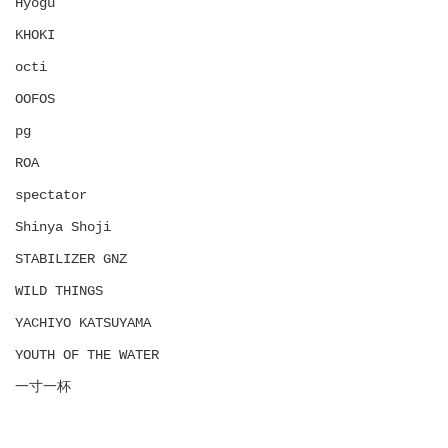
Hyōgu
KHOKI
octi
OOFOS
pg
ROA
spectator
Shinya Shoji
STABILIZER GNZ
WILD THINGS
YACHIYO KATSUYAMA
YOUTH OF THE WATER
一寸一杯