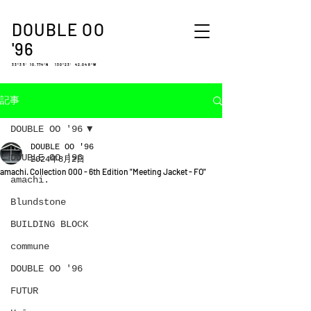
DOUBLE OO
'96
33°35′ 10.774″N 130°23′ 42.048″W
記事
DOUBLE OO '96
DOUBLE OO '96
DOUBLE OO '96
2024年8月2日
amachi. Collection 000 - 6th Edition "Meeting Jacket - FO"
amachi.
Blundstone
BUILDING BLOCK
commune
DOUBLE OO '96
FUTUR