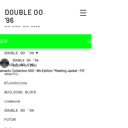
DOUBLE OO
'96
33°35′ 10.774″N 130°23′ 42.048″W
記事
DOUBLE OO '96
DOUBLE OO '96
DOUBLE OO '96
2025年9月25日
amachi. Collection 000 - 8th Edition "Meeting Jacket - FO"
amachi.
Blundstone
BUILDING BLOCK
commune
DOUBLE OO '96
FUTUR