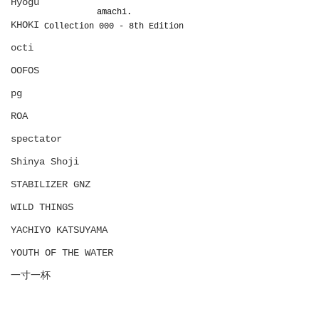
Hyōgu
amachi.
KHOKI
Collection 000 - 8th Edition
octi
OOFOS
pg
ROA
spectator
Shinya Shoji
STABILIZER GNZ
WILD THINGS
YACHIYO KATSUYAMA
YOUTH OF THE WATER
一寸一杯