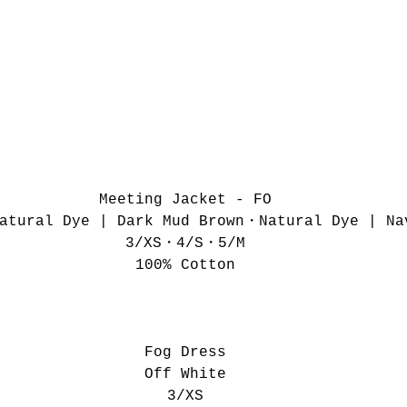
Meeting Jacket - FO
atural Dye | Dark Mud Brown・Natural Dye | Na
3/XS・4/S・5/M
100% Cotton
Fog Dress
Off White
3/XS