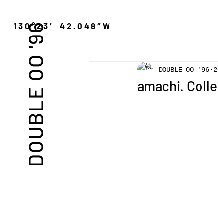
″N 130°23′ 42.048″W
DOUBLE OO '96
DOUBLE OO '96
2
amachi. Colle