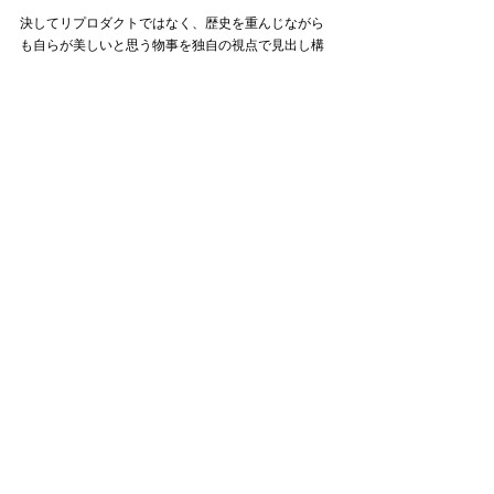
決してリプロダクトではなく、歴史を重んじながら
も自らが美しいと思う物事を独自の視点で見出し構
築。
ミリタリーやワークの垣根を壊し、現代の生活の中
で使用された際に使いやすいのかどうか、実用性を
熟慮しデザイナー自らが使用し磨き上げてきた作品
は、カテゴライズされないハイブリッドなデザイン
に。
手ぶらで出かけても不自由しない大容量のポケット
は、ビニール袋を買わずとも物が収まるほど。
現代に新たなものを生み落としている行為を大切に
し、真摯に物事を進めて完成に至っていることが随
所から伺えます。
圧倒的な実用性からスタイルの定番として愛されて
いくことになるでしょう。