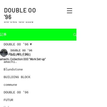
DOUBLE OO
'96
33°35′ 10.774″N 130°23′ 42.048″W
記事
DOUBLE OO '96
DOUBLE OO '96
DOUBLE OO '96
2022年1月25日
amachi. Collection 000 "Work Set-up"
amachi.
Blundstone
BUILDING BLOCK
commune
DOUBLE OO '96
FUTUR