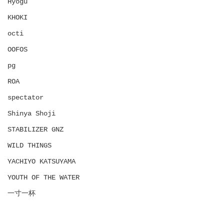
Hyōgu
KHOKI
octi
OOFOS
pg
ROA
spectator
Shinya Shoji
STABILIZER GNZ
WILD THINGS
YACHIYO KATSUYAMA
YOUTH OF THE WATER
一寸一杯