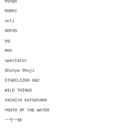
Hyōgu
KHOKI
octi
OOFOS
pg
ROA
spectator
Shinya Shoji
STABILIZER GNZ
WILD THINGS
YACHIYO KATSUYAMA
YOUTH OF THE WATER
一寸一杯