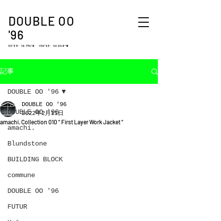
DOUBLE OO
'96
33°35′ 10.774″N 130°23′ 42.048″W
記事
DOUBLE OO '96
DOUBLE OO '96
DOUBLE OO '96
2022年2月11日
amachi. Collection 010 “ First Layer Work Jacket “
amachi.
Blundstone
BUILDING BLOCK
commune
DOUBLE OO '96
FUTUR