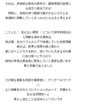
それは、具体的な植生の再生や、森林環境の改善に
も役立つ視点ですが
同時に、自然の持つ複雑で緩やかなシステムを
体感的に理解していくきっかけにもなると考えます
こうした〈 見えない環境 〉について科学的視点か
ら理解を深める過程は、
幼少期、北カリフォルニアで体感していた自然理解
例えば、乾季と雨季の移り変わり
春に日々ニジマスを釣り、泳いでいた大きな川が夏
に向け徐々に干上がり、
緑色の草原は黄金色に変化していく風景を思い出す
事と同義でありました
その様な感覚を色彩や素材使い、ディテールワーク
へ
より抽象化されたコレクションのムード、衣服から
広がる空間性へと
落とし込むことを試みたシーズンです