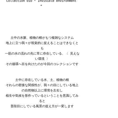
Collection 010 “ Invisible environment 
“ 
土中の水脈、植物の根がもつ複雑なシステム
地上に立つ我々が視覚的に捉えることはできなくと
も
一筋の水の流れの先に常に存在している、〈 見えな
い環境 〉
その循環へ目を向けたのが今回のコレクションです
土中に存在している水、土、植物の根
それらの密接な関係性が、我々の目にしている地上
の自然物以上に環境を左右し
植生や気候を形作っているということを意識してみ
ると
普段目にしている風景の捉え方が一変します