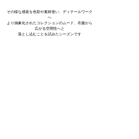
その様な感覚を色彩や素材使い、ディテールワーク
へ
より抽象化されたコレクションのムード、衣服から
広がる空間性へと
落とし込むことを試みたシーズンです
amachi.
すべて表示
最新記事