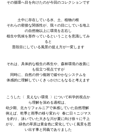
その循環へ目を向けたのが今回のコレクションです
土中に存在している水、土、植物の根
それらの密接な関係性が、我々の目にしている地上
の自然物以上に環境を左右し
植生や気候を形作っているということを意識してみ
ると
普段目にしている風景の捉え方が一変します
それは、具体的な植生の再生や、森林環境の改善に
も役立つ視点ですが
同時に、自然の持つ複雑で緩やかなシステムを
体感的に理解していくきっかけにもなると考えます
こうした〈 見えない環境 〉について科学的視点か
ら理解を深める過程は、
幼少期、北カリフォルニアで体感していた自然理解 
例えば、乾季と雨季の移り変わり 春に日々ニジマス
を釣り、泳いでいた大きな川が夏に向け徐々に干上
がり、 緑色の草原は黄金色に変化していく風景を思
い出す事と同義でありました