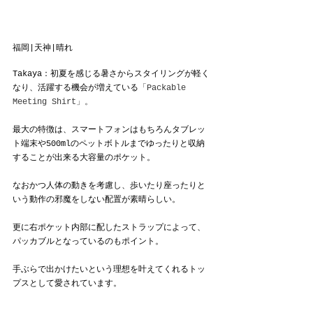
福岡|天神|晴れ
Takaya：初夏を感じる暑さからスタイリングが軽く
なり、活躍する機会が増えている
「Packable 
Meeting Shirt」。
最大の特徴は、スマートフォンはもちろんタブレッ
ト端末や500mlのペットボトルまでゆったりと収納
することが出来る大容量のポケット。
なおかつ人体の動きを考慮し、歩いたり座ったりと
いう動作の邪魔をしない配置が素晴らしい。
更に右ポケット内部に配したストラップによって、
パッカブルとなっているのもポイント。
手ぶらで出かけたいという理想を叶えてくれるトッ
プスとして愛されています。