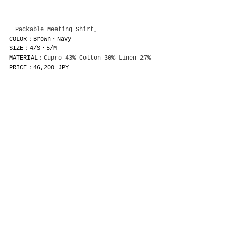
「
Packable Meeting Shirt
」
COLOR：Brown・Navy
SIZE：4/S・5/M
MATERIAL：
Cupro 43% Cotton 30% Linen 27%
PRICE：46,200 JPY