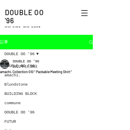
DOUBLE OO
'96
33°35′ 10.774″N 130°23′ 42.048″W
記事
DOUBLE OO '96
DOUBLE OO '96
DOUBLE OO '96
2022年6月18日
amachi. Collection 010 “ Packable Meeting Shirt “
amachi.
Blundstone
BUILDING BLOCK
commune
DOUBLE OO '96
FUTUR