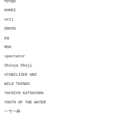
Hyōgu
KHOKI
octi
OOFOS
pg
ROA
spectator
Shinya Shoji
STABILIZER GNZ
WILD THINGS
YACHIYO KATSUYAMA
YOUTH OF THE WATER
一寸一杯