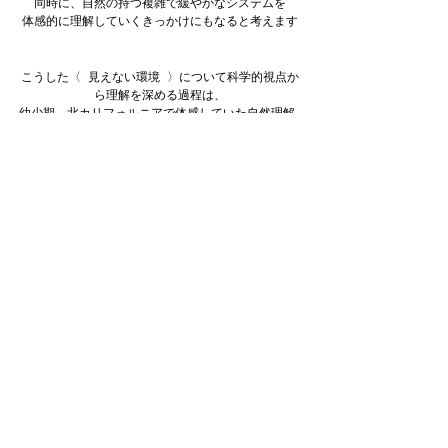
同時に、自然の持つ複雑で緩やかなシステムを
体感的に理解していくきっかけにもなると考えます
こうした〈 見えない環境 〉について科学的視点か
ら理解を深める過程は、
幼少期、北カリフォルニアで体感していた自然理解 
例えば、乾季と雨季の移り変わり 春に日々ニジマス
を釣り、泳いでいた大きな川が夏に向け徐々に干上
がり、 緑色の草原は黄金色に変化していく風景を思
い出す事と同義でありました
その様な感覚を色彩や素材使い、ディテールワーク
へ
より抽象化されたコレクションのムード、衣服から
広がる空間性へと
落とし込むことを試みたシーズンです