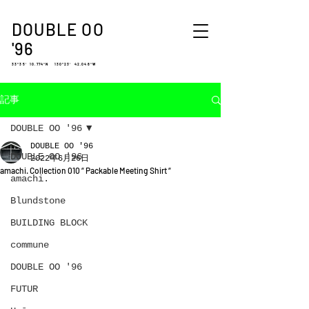
DOUBLE OO
'96
33°35′ 10.774″N 130°23′ 42.048″W
記事
DOUBLE OO '96
DOUBLE OO '96
DOUBLE OO '96
2022年6月26日
amachi. Collection 010 “ Packable Meeting Shirt “
amachi.
Blundstone
BUILDING BLOCK
commune
DOUBLE OO '96
FUTUR