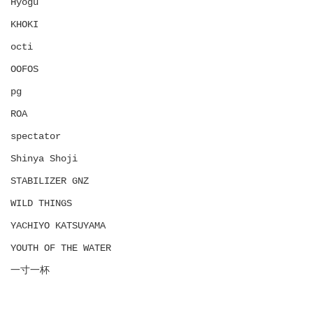
Hyōgu
KHOKI
octi
OOFOS
pg
ROA
spectator
Shinya Shoji
STABILIZER GNZ
WILD THINGS
YACHIYO KATSUYAMA
YOUTH OF THE WATER
一寸一杯