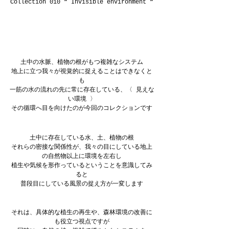
Collection 010 “ Invisible environment “
土中の水脈、植物の根がもつ複雑なシステム
地上に立つ我々が視覚的に捉えることはできなくと
も
一筋の水の流れの先に常に存在している、〈 見えな
い環境 〉
その循環へ目を向けたのが今回のコレクションです
土中に存在している水、土、植物の根
それらの密接な関係性が、我々の目にしている地上
の自然物以上に環境を左右し
植生や気候を形作っているということを意識してみ
ると
普段目にしている風景の捉え方が一変します
それは、具体的な植生の再生や、森林環境の改善に
も役立つ視点ですが