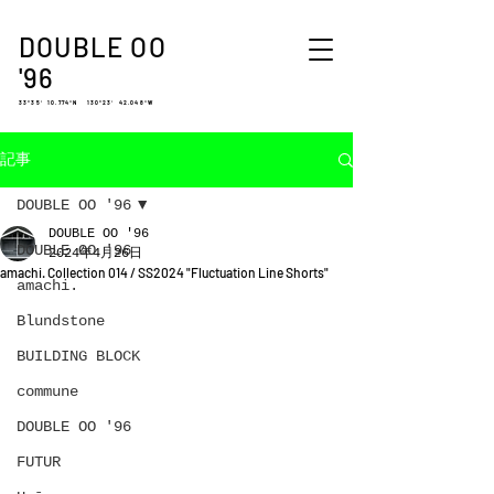
DOUBLE OO
'96
33°35′ 10.774″N 130°23′ 42.048″W
記事
DOUBLE OO '96
DOUBLE OO '96
DOUBLE OO '96
2024年4月26日
amachi. Collection 014 / SS2024 "Fluctuation Line Shorts"
amachi.
Blundstone
BUILDING BLOCK
commune
DOUBLE OO '96
FUTUR