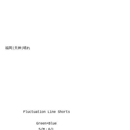
福岡|天神|晴れ
Fluctuation Line Shorts
Green×Blue
5/M・6/L