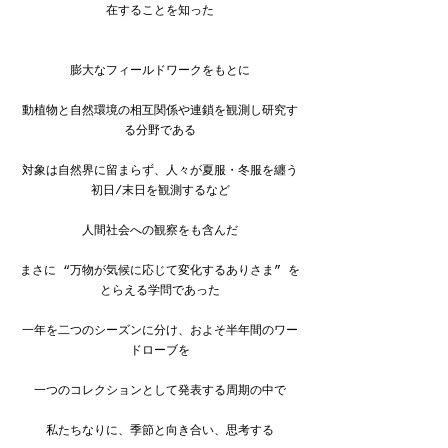
在することを知った
膨大なフィールドワークをもとに
動植物と自然環境の相互関係や連鎖を観測し研究す
る分野である
対象は自然界に留まらず、人々が夏服・冬服を纏う
初日/末日を観測するなど
人間社会への観察をも含んだ
まさに “万物が気候に応じて変化するありさま” を
とらえる学問であった
一年を二つのシーズンに分け、およそ半年間のワー
ドローブを
一つのコレクションとして発表する周期の中で
私たちなりに、季節と向き合い、思考する