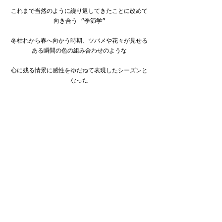
これまで当然のように繰り返してきたことに改めて
向き合う “季節学”
冬枯れから春へ向かう時期、ツバメや花々が見せる
ある瞬間の色の組み合わせのような
心に残る情景に感性をゆだねて表現したシーズンと
なった