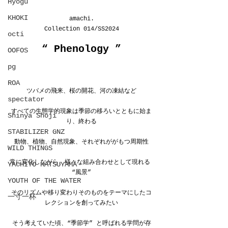
Hyōgu
KHOKI
amachi.
Collection 014/SS2024
octi
“ 
Phenology
 ”
OOFOS
pg
ROA
ツバメの飛来、桜の開花、河の凍結など
spectator
すべての生態学的現象は季節の移ろいとともに始ま
Shinya Shoji
り、終わる
STABILIZER GNZ
動物、植物、自然現象、それぞれががもつ周期性
WILD THINGS
常に変化しながら、様々な組み合わせとして現れる 
YACHIYO KATSUYAMA
“風景”
YOUTH OF THE WATER
そのリズムや移り変わりそのものをテーマにしたコ
一寸一杯
レクションを創ってみたい
そう考えていた頃、“季節学” と呼ばれる学問が存