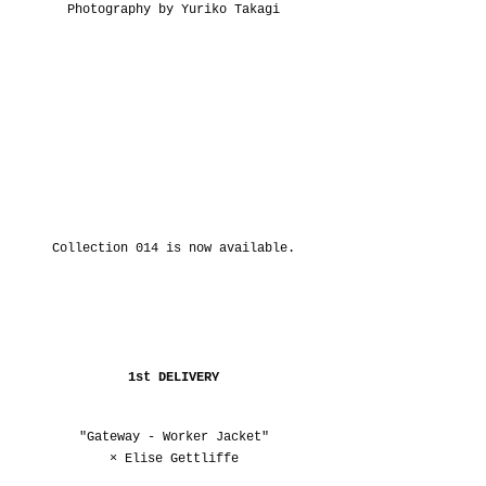
Photography by Yuriko Takagi
Collection 014 is now available.
1st DELIVERY
"Gateway - Worker Jacket"
× 
Elise Gettliffe