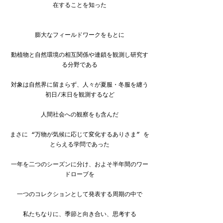
在することを知った
膨大なフィールドワークをもとに
動植物と自然環境の相互関係や連鎖を観測し研究す
る分野である
対象は自然界に留まらず、人々が夏服・冬服を纏う
初日/末日を観測するなど
人間社会への観察をも含んだ
まさに “万物が気候に応じて変化するありさま” を
とらえる学問であった
一年を二つのシーズンに分け、およそ半年間のワー
ドローブを
一つのコレクションとして発表する周期の中で
私たちなりに、季節と向き合い、思考する