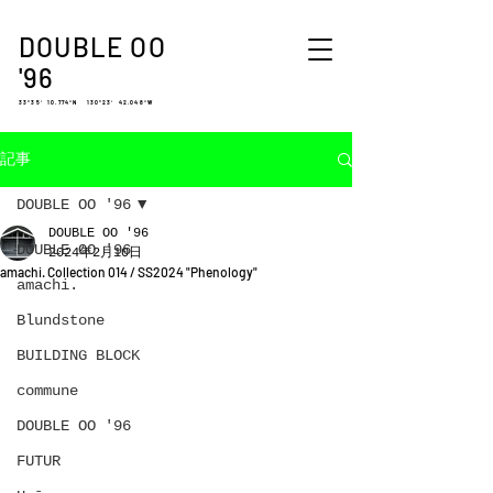
DOUBLE OO
'96
33°35′ 10.774″N 130°23′ 42.048″W
記事
DOUBLE OO '96
DOUBLE OO '96
DOUBLE OO '96
2024年2月10日
amachi. Collection 014 / SS2024 "Phenology"
amachi.
Blundstone
BUILDING BLOCK
commune
DOUBLE OO '96
FUTUR