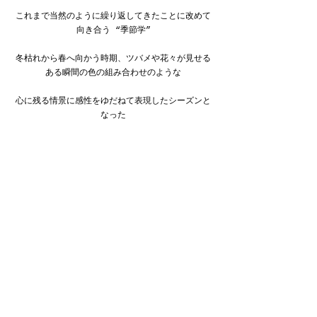
これまで当然のように繰り返してきたことに改めて
向き合う “季節学”
冬枯れから春へ向かう時期、ツバメや花々が見せる
ある瞬間の色の組み合わせのような
心に残る情景に感性をゆだねて表現したシーズンと
なった