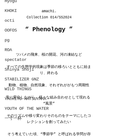
Hyōgu
KHOKI
amachi.
Collection 014/SS2024
octi
“ 
Phenology
 ”
OOFOS
pg
ROA
ツバメの飛来、桜の開花、河の凍結など
spectator
すべての生態学的現象は季節の移ろいとともに始ま
Shinya Shoji
り、終わる
STABILIZER GNZ
動物、植物、自然現象、それぞれががもつ周期性
WILD THINGS
常に変化しながら、様々な組み合わせとして現れる 
YACHIYO KATSUYAMA
“風景”
YOUTH OF THE WATER
そのリズムや移り変わりそのものをテーマにしたコ
一寸一杯
レクションを創ってみたい
そう考えていた頃、“季節学” と呼ばれる学問が存