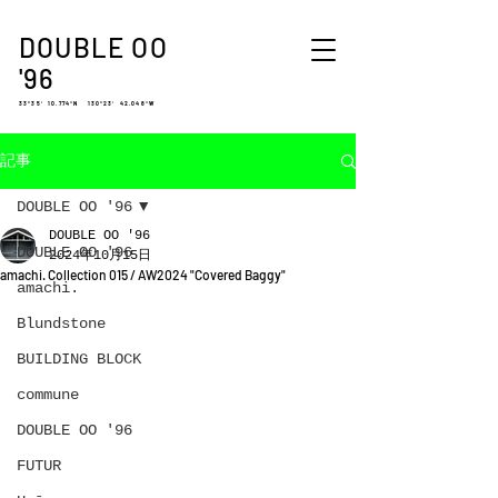
DOUBLE OO
'96
33°35′ 10.774″N 130°23′ 42.048″W
記事
DOUBLE OO '96
DOUBLE OO '96
DOUBLE OO '96
2024年10月15日
amachi. Collection 015 / AW2024 "Covered Baggy"
amachi.
Blundstone
BUILDING BLOCK
commune
DOUBLE OO '96
FUTUR