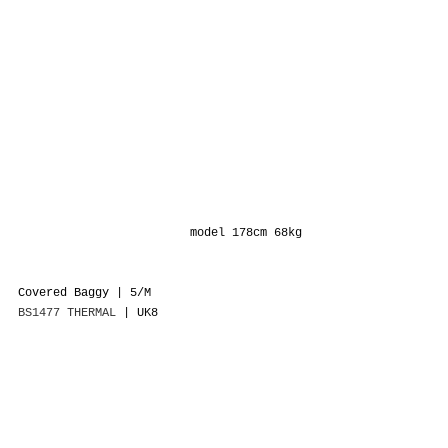
model 178cm 68kg
Covered Baggy
 | 5/M
BS1477 THERMAL
 | UK8