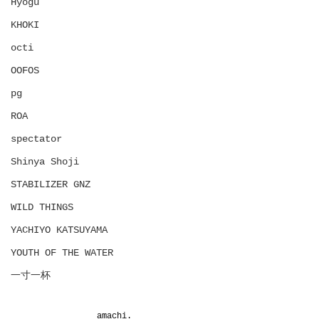
Hyōgu
KHOKI
octi
OOFOS
pg
ROA
spectator
Shinya Shoji
STABILIZER GNZ
WILD THINGS
YACHIYO KATSUYAMA
YOUTH OF THE WATER
一寸一杯
amachi.