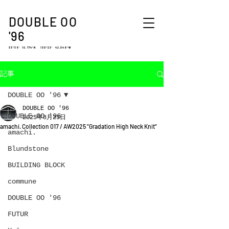
DOUBLE OO
'96
33°35′ 10.774″N 130°23′ 42.048″W
記事
DOUBLE OO '96
DOUBLE OO '96
DOUBLE OO '96
2025年8月23日
amachi. Collection 017 / AW2025 "Gradation High Neck Knit"
amachi.
Blundstone
BUILDING BLOCK
commune
DOUBLE OO '96
FUTUR