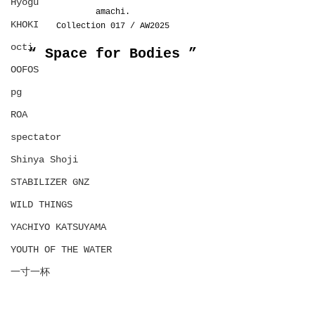
Hyōgu
amachi.
KHOKI
Collection 017 / AW2025
octi
“ Space for Bodies ”
OOFOS
pg
ROA
spectator
Shinya Shoji
STABILIZER GNZ
WILD THINGS
YACHIYO KATSUYAMA
YOUTH OF THE WATER
一寸一杯