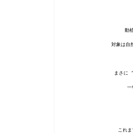
動
対象は自
まさに 
一
これま