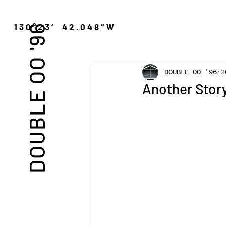
″N 130°23′ 42.048″W
DOUBLE OO '96
DOUBLE OO '96
2
Another Story