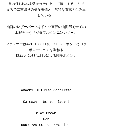
糸の打ち込み本数をタテに対して倍にすることで
まるで二重織りの様な表情と、独特な質感を生み出
している。
袖口のレザーパーツはドイツ南部の山間部で全ての
工程を行うベジタブルタンニンレザー。
ファスナーは42Talon Zip、フロントボタンはコラ
ボレーションを重ねる
Elise Gettliffeによる陶器ボタン。
amachi. × Elise Gettliffe
Gateway - Worker Jacket
Clay Brown
5/M
BODY 78% Cotton 22% Linen