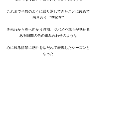
これまで当然のように繰り返してきたことに改めて
向き合う “季節学”
冬枯れから春へ向かう時期、ツバメや花々が見せる
ある瞬間の色の組み合わせのような
心に残る情景に感性をゆだねて表現したシーズンと
なった