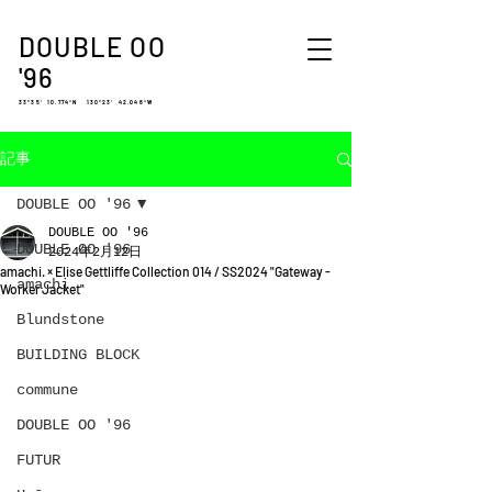
DOUBLE OO
'96
33°35′ 10.774″N 130°23′ 42.048″W
記事
DOUBLE OO '96
DOUBLE OO '96
DOUBLE OO '96
2024年2月12日
amachi. × Elise Gettliffe Collection 014 / SS2024 "Gateway -
amachi.
Worker Jacket"
Blundstone
BUILDING BLOCK
commune
DOUBLE OO '96
FUTUR