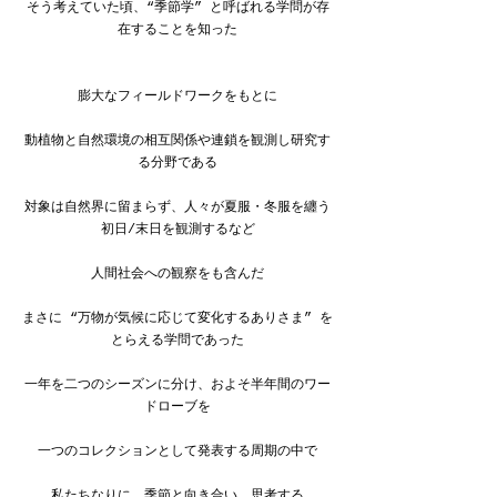
そう考えていた頃、“季節学” と呼ばれる学問が存
在することを知った
膨大なフィールドワークをもとに
動植物と自然環境の相互関係や連鎖を観測し研究す
る分野である
対象は自然界に留まらず、人々が夏服・冬服を纏う
初日/末日を観測するなど
人間社会への観察をも含んだ
まさに “万物が気候に応じて変化するありさま” を
とらえる学問であった
一年を二つのシーズンに分け、およそ半年間のワー
ドローブを
一つのコレクションとして発表する周期の中で
私たちなりに、季節と向き合い、思考する