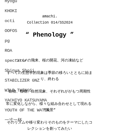
Hyōgu
KHOKI
amachi.
octi
Collection 014/SS2024
OOFOS
“ 
Phenology
 ”
pg
ROA
spectator
ツバメの飛来、桜の開花、河の凍結など
Shinya Shoji
すべての生態学的現象は季節の移ろいとともに始ま
り、終わる
STABILIZER GNZ
WILD THINGS
動物、植物、自然現象、それぞれががもつ周期性
YACHIYO KATSUYAMA
常に変化しながら、様々な組み合わせとして現れる 
YOUTH OF THE WATER
“風景”
一寸一杯
そのリズムや移り変わりそのものをテーマにしたコ
レクションを創ってみたい