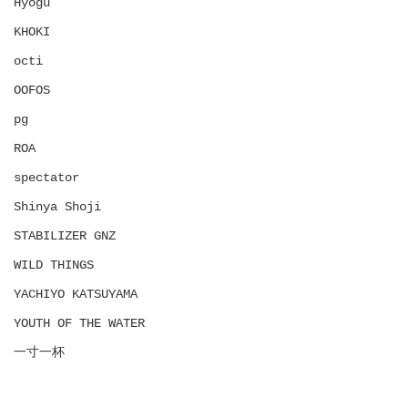
Hyōgu
KHOKI
octi
OOFOS
pg
ROA
spectator
Shinya Shoji
STABILIZER GNZ
WILD THINGS
YACHIYO KATSUYAMA
YOUTH OF THE WATER
一寸一杯