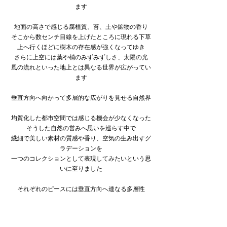
ます
地面の高さで感じる腐植質、苔、土や鉱物の香り
そこから数センチ目線を上げたところに現れる下草
上へ行くほどに樹木の存在感が強くなってゆき
さらに上空には葉や梢のみずみずしさ、太陽の光
風の流れといった地上とは異なる世界が広がってい
ます
垂直方向へ向かって多層的な広がりを見せる自然界
均質化した都市空間では感じる機会が少なくなった
そうした自然の営みへ思いを巡らす中で
繊細で美しい素材の質感や香り、空気の生み出すグ
ラデーションを
一つのコレクションとして表現してみたいという思
いに至りました
それぞれのピースには垂直方向へ連なる多層性
あるいは垂直軸に存在する一定の高さで感じ取るこ
とができる情景を反映しています