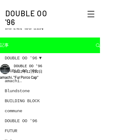
DOUBLE OO
'96
33°35′ 10.774″N 130°23′ 42.048″W
記事
DOUBLE OO '96
DOUBLE OO '96
DOUBLE OO '96
2022年12月22日
amachi. "Fur Porco Cap"
amachi.
Blundstone
BUILDING BLOCK
commune
DOUBLE OO '96
FUTUR