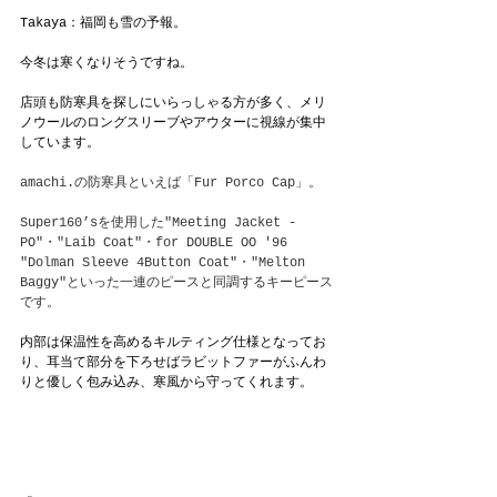
Takaya：福岡も雪の予報。
今冬は寒くなりそうですね。
店頭も防寒具を探しにいらっしゃる方が多く、メリ
ノウールのロングスリーブやアウターに視線が集中
しています。
amachi.の防寒具といえば「Fur Porco Cap」。
Super160’sを使用した"Meeting Jacket - 
PO"・"Laib Coat"・for DOUBLE OO '96 
"Dolman Sleeve 4Button Coat"・"Melton 
Baggy"といった一連のピースと同調するキーピース
です。
内部は保温性を高めるキルティング仕様となってお
り、耳当て部分を下ろせばラビットファーがふんわ
りと優しく包み込み、寒風から守ってくれます。