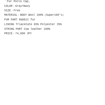
「Fur Porco Cap」
COLOR：Gray×Navy
SIZE：Free
MATERIAL：BODY Wool 100%（Super160’s）
FUR PART Rabbit fur
LINING Triacetate 65% Polyester 35%
STRING PART Cow leather 100%
PRICE：74,800 JPY