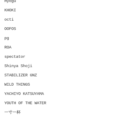
Hyōgu
KHOKI
octi
OOFOS
pg
ROA
spectator
Shinya Shoji
STABILIZER GNZ
WILD THINGS
YACHIYO KATSUYAMA
YOUTH OF THE WATER
一寸一杯