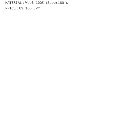
MATERIAL：Wool 100%（Super160’s）
PRICE：89,100 JPY