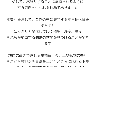
そして、木登りすることに象徴されるように
垂直方向へ行われる行為でありました
木登りを通して、自然の中に展開する垂直軸へ目を
凝らすと
はっきりと変化してゆく植生、湿度、温度
それらが構成する個別の世界を見つけることができ
ます
地面の高さで感じる腐植質、苔、土や鉱物の香り
そこから数センチ目線を上げたところに現れる下草
上へ行くほどに樹木の存在感が強くなってゆき
さらに上空には葉や梢のみずみずしさ、太陽の光
風の流れといった地上とは異なる世界が広がってい
ます
垂直方向へ向かって多層的な広がりを見せる自然界
均質化した都市空間では感じる機会が少なくなった
そうした自然の営みへ思いを巡らす中で
繊細で美しい素材の質感や香り、空気の生み出すグ
ラデーションを
一つのコレクションとして表現してみたいという思