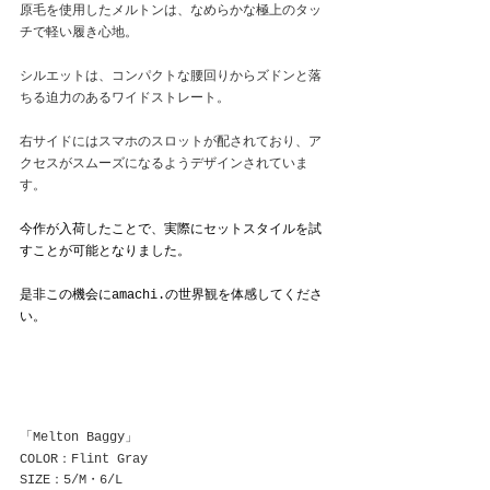
原毛を使用したメルトンは、なめらかな極上のタッ
チで軽い履き心地。
シルエットは、コンパクトな腰回りからズドンと落
ちる迫力のあるワイドストレート。
右サイドにはスマホのスロットが配されており、ア
クセスがスムーズになるようデザインされていま
す。
今作が入荷したことで、実際にセットスタイルを試
すことが可能となりました。
是非この機会にamachi.の世界観を体感してくださ
い。
「Melton Baggy」
COLOR：Flint Gray
SIZE：5/M・6/L