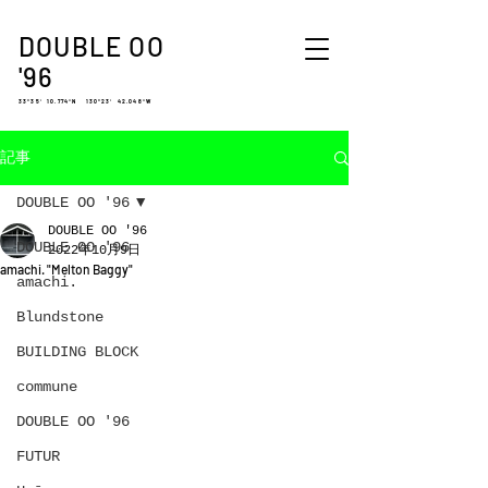
DOUBLE OO
'96
33°35′ 10.774″N 130°23′ 42.048″W
記事
DOUBLE OO '96
DOUBLE OO '96
DOUBLE OO '96
2022年10月9日
amachi. "Melton Baggy"
amachi.
Blundstone
BUILDING BLOCK
commune
DOUBLE OO '96
FUTUR