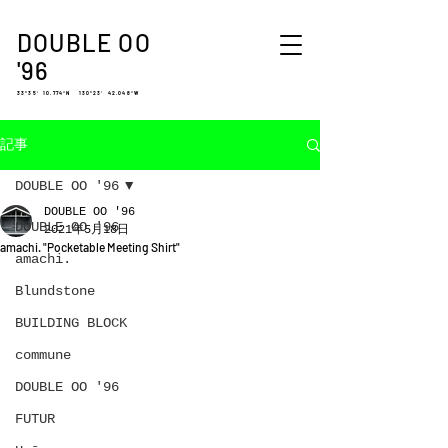
DOUBLE OO
'96
33°35′ 10.774″N 130°23′ 42.048″W
記事
DOUBLE OO '96
DOUBLE OO '96
DOUBLE OO '96
2021年5月18日
amachi. "Pocketable Meeting Shirt"
amachi.
Blundstone
BUILDING BLOCK
commune
DOUBLE OO '96
FUTUR