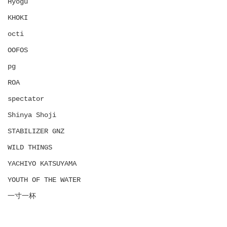
Hyōgu
KHOKI
octi
OOFOS
pg
ROA
spectator
Shinya Shoji
STABILIZER GNZ
WILD THINGS
YACHIYO KATSUYAMA
YOUTH OF THE WATER
一寸一杯