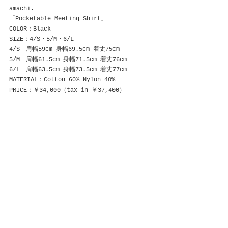
amachi.
「Pocketable Meeting Shirt」
COLOR：Black
SIZE：4/S・5/M・6/L
4/S　肩幅59cm 身幅69.5cm 着丈75cm
5/M　肩幅61.5cm 身幅71.5cm 着丈76cm
6/L　肩幅63.5cm 身幅73.5cm 着丈77cm
MATERIAL：Cotton 60% Nylon 40%
PRICE：￥34,000（tax in ￥37,400）