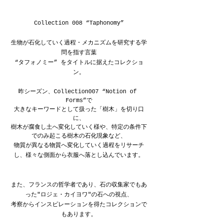
Collection 008 “Taphonomy”
生物が石化していく過程・メカニズムを研究する学
問を指す言葉
“タフォノミー” をタイトルに据えたコレクショ
ン。
昨シーズン、Collection007 “Notion of 
Forms”で
大きなキーワードとして扱った「樹木」を切り口
に、
樹木が腐食し土へ変化していく様や、特定の条件下
でのみ起こる樹木の石化現象など、
物質が異なる物質へ変化していく過程をリサーチ
し、様々な側面から衣服へ落とし込んでいます。
また、フランスの哲学者であり、石の収集家でもあ
った"ロジェ・カイヨワ"の石への視点、
考察からインスピレーションを得たコレクションで
もあります。