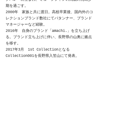
期を過ごす。
2000年　家族と共に渡日。高校卒業後、国内外のコ
レクションブランド数社にてパタンナー、ブランド
マネージャーなど経験。
2016年　自身のブランド「amachi.」を立ち上げ
る。ブランド立ち上げに伴い、長野県の山奥に拠点
を移す。
2017年3月　1st Collectionとなる
Collection001を長野県入笠山にて発表。
amachi.