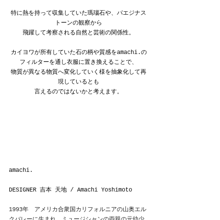
特に熱を持って収集していた瑪瑙石や、パエジナス
トーンの観察から
飛躍して考察される自然と芸術の関係性。
カイヨワが所有していた石の柄や質感をamachi.の
フィルターを通し衣服に置き換えることで、
物質が異なる物質へ変化していく様を抽象化して再
現しているとも
言えるのではないかと考えます。
amachi.
DESIGNER 
吉本 
天地
 / 
Amachi
 Yoshimoto
1993年　アメリカ合衆国カリフォルニアの山奥エル
クバレーに生まれ、ミュージシャンの両親の元幼少