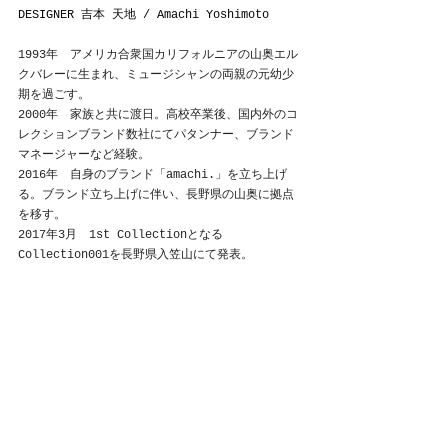
DESIGNER 
吉本 
天地
 / 
Amachi
 Yoshimoto
1993年　アメリカ合衆国カリフォルニアの山奥エル
クバレーに生まれ、ミュージシャンの両親の元幼少
期を過ごす。
2000年　家族と共に渡日。高校卒業後、国内外のコ
レクションブランド数社にてパタンナー、ブランド
マネージャーなど経験。
2016年　自身のブランド「amachi.」を立ち上げ
る。ブランド立ち上げに伴い、長野県の山奥に拠点
を移す。
2017年3月　1st Collectionとなる
Collection001を長野県入笠山にて発表。