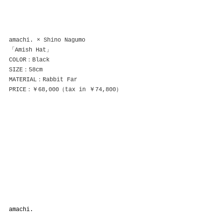
amachi. × Shino Nagumo
「Amish Hat」
COLOR：Black
SIZE：58cm
MATERIAL：Rabbit Far
PRICE：￥68,000（tax in ￥74,800）
amachi.