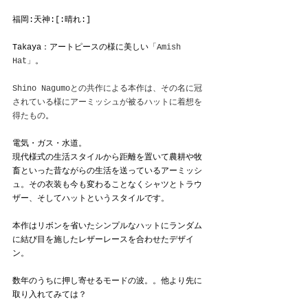
福岡:天神:[:晴れ:]
Takaya：アートピースの様に美しい
「Amish 
Hat」
。
Shino Nagumoとの共作による本作は、その名に冠
されている様にアーミッシュが被るハットに着想を
得たもの
。
電気・ガス・水道。
現代様式の生活スタイルから距離を置いて農耕や牧
畜といった昔ながらの生活を送っているアーミッシ
ュ。その衣装も今も変わることなくシャツとトラウ
ザー、そしてハットというスタイルです。
本作はリボンを省いたシンプルなハットにランダム
に結び目を施したレザーレースを合わせたデザイ
ン。
数年のうちに押し寄せるモードの波。。他より先に
取り入れてみては？