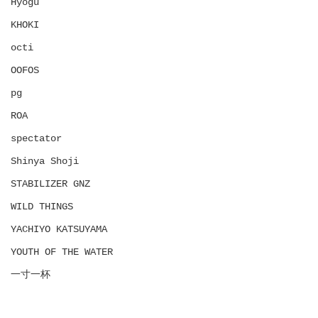
Hyōgu
KHOKI
octi
OOFOS
pg
ROA
spectator
Shinya Shoji
STABILIZER GNZ
WILD THINGS
YACHIYO KATSUYAMA
YOUTH OF THE WATER
一寸一杯