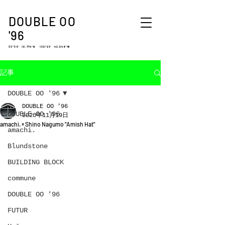
DOUBLE OO
'96
33°35′ 10.774″N 130°23′ 42.048″W
記事
DOUBLE OO '96
DOUBLE OO '96
DOUBLE OO '96
2020年11月19日
amachi. × Shino Nagumo "Amish Hat"
amachi.
Blundstone
BUILDING BLOCK
commune
DOUBLE OO '96
FUTUR