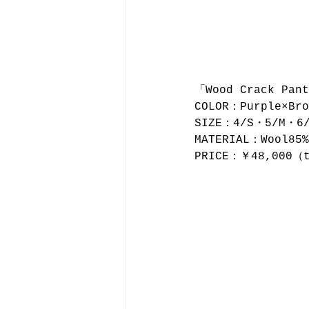
「Wood Crack Pan
COLOR：Purple×Br
SIZE：4/S・5/M・6
MATERIAL：Wool85%
PRICE：￥48,000（t