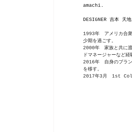
amachi.
DESIGNER 
吉本 
天地
1993年　アメリカ
少期を過ごす。
2000年　家族と共
ドマネージャーなど経
2016年　自身のブラ
を移す。
2017年3月　1st C