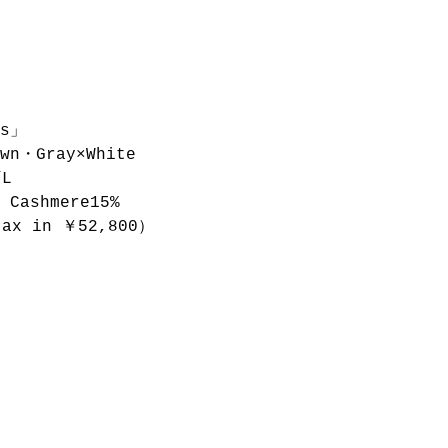
ts」
own・Gray×White
/L
 Cashmere15%
ax in ￥52,800）