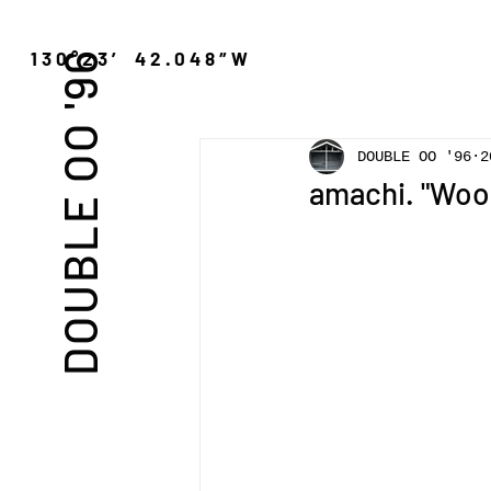
″N 130°23′ 42.048″W
DOUBLE OO '96
DOUBLE OO '96
2
amachi. "Woo