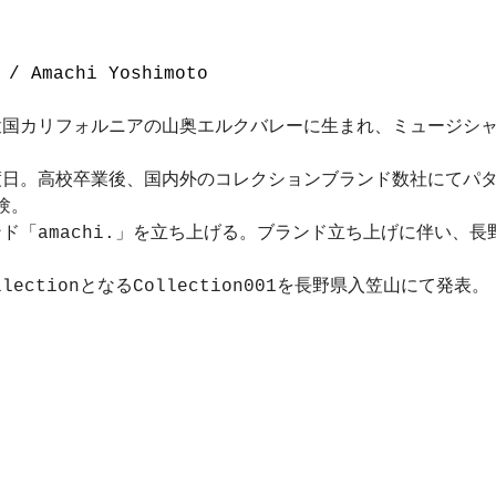
 / 
Amachi
 Yoshimoto
合衆国カリフォルニアの山奥エルクバレーに生まれ、ミュージシ
に渡日。高校卒業後、国内外のコレクションブランド数社にてパ
験。
ンド「amachi.」を立ち上げる。ブランド立ち上げに伴い、
ollectionとなるCollection001を長野県入笠山にて発表。