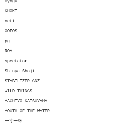
Hyōgu
KHOKI
octi
OOFOS
pg
ROA
spectator
Shinya Shoji
STABILIZER GNZ
WILD THINGS
YACHIYO KATSUYAMA
YOUTH OF THE WATER
一寸一杯