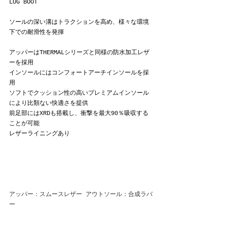
LUG BOOT
ソールの深い溝はトラクションを高め、様々な環境
下での耐滑性を発揮
アッパーはTHERMALシリーズと同様の防水加工レザ
ーを採用
インソールにはコンフォートアーチインソールを採
用
ソフトでクッション性の高いプレミアムインソール
により比類ない快適さを提供
前足部にはXRDも搭載し、衝撃を最大90％吸収する
ことが可能
レザーライニングあり
アッパー：スムースレザー アウトソール：合成ラバ
ー