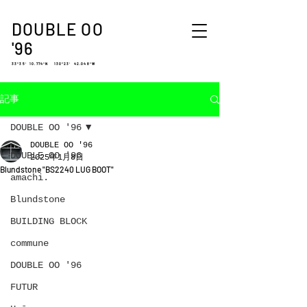
DOUBLE OO
'96
33°35′ 10.774″N 130°23′ 42.048″W
記事
DOUBLE OO '96
DOUBLE OO '96
DOUBLE OO '96
2025年1月8日
Blundstone "BS2240 LUG BOOT"
amachi.
Blundstone
BUILDING BLOCK
commune
DOUBLE OO '96
FUTUR