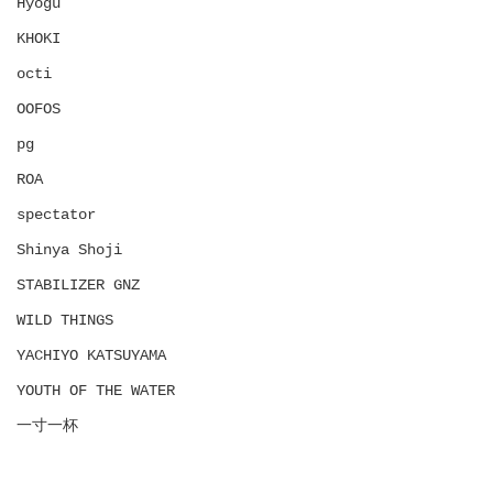
Hyōgu
KHOKI
octi
OOFOS
pg
ROA
spectator
Shinya Shoji
STABILIZER GNZ
WILD THINGS
YACHIYO KATSUYAMA
YOUTH OF THE WATER
一寸一杯