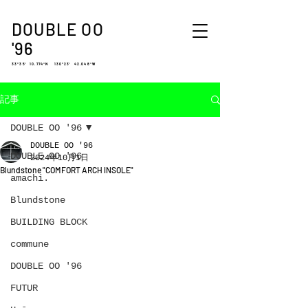
DOUBLE OO
'96
33°35′ 10.774″N 130°23′ 42.048″W
記事
DOUBLE OO '96
DOUBLE OO '96
DOUBLE OO '96
2024年10月1日
Blundstone "COMFORT ARCH INSOLE"
amachi.
Blundstone
BUILDING BLOCK
commune
DOUBLE OO '96
FUTUR