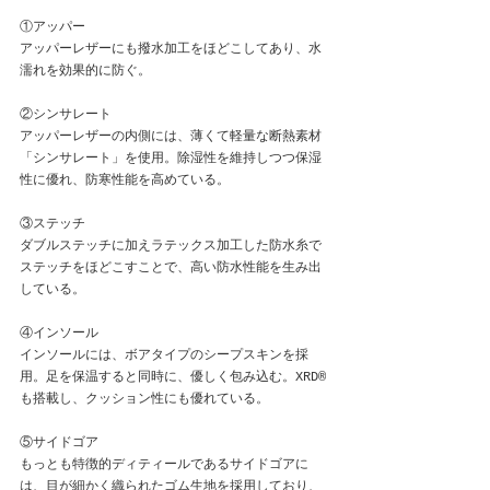
①アッパー
アッパーレザーにも撥水加工をほどこしてあり、水
濡れを効果的に防ぐ。
②シンサレート
アッパーレザーの内側には、薄くて軽量な断熱素材
「シンサレート」を使用。除湿性を維持しつつ保湿
性に優れ、防寒性能を高めている。
③ステッチ
ダブルステッチに加えラテックス加工した防水糸で
ステッチをほどこすことで、高い防水性能を生み出
している。
④インソール
インソールには、ボアタイプのシープスキンを採
用。足を保温すると同時に、優しく包み込む。XRD®
も搭載し、クッション性にも優れている。
⑤サイドゴア
もっとも特徴的ディティールであるサイドゴアに
は、目が細かく織られたゴム生地を採用しており、