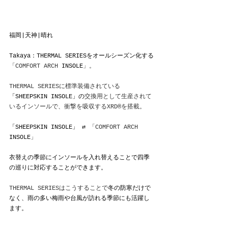
福岡|天神|晴れ
Takaya：THERMAL SERIESをオールシーズン化する
「COMFORT ARCH 
INSOLE
」。
THERMAL SERIESに標準装備されている
「SHEEPSKIN INSOLE」の
交換用として生産されて
いるインソールで、衝撃を吸収するXRD®を搭載。
「SHEEPSKIN INSOLE」 ⇄ 
「COMFORT ARCH 
INSOLE
」
衣替えの季節にインソールを入れ替えることで四季
の巡りに対応することができます。
THERMAL SERIESはこうすることで
冬の防寒だけで
なく、雨の多い梅雨や台風が訪れる季節にも活躍し
ます。