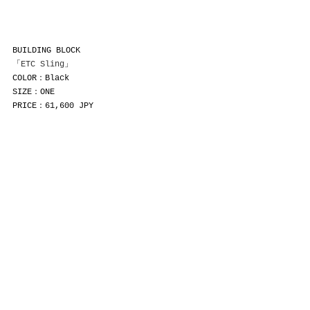
BUILDING BLOCK
「
ETC Sling
」
COLOR：Black
SIZE：ONE
PRICE：61,600 JPY