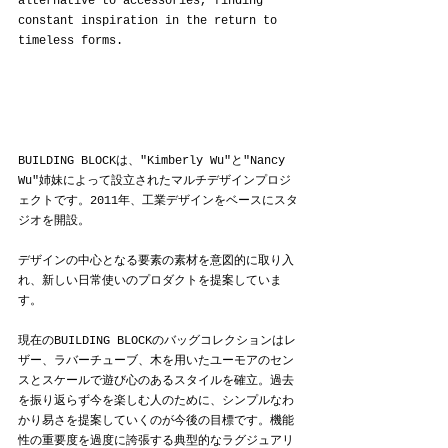
alternative to accessories, finding 
constant inspiration in the return to 
timeless forms.
BUILDING BLOCKは、"Kimberly Wu"と"Nancy 
Wu"姉妹によって設立されたマルチデザインプロジ
ェクトです。2011年、工業デザインをベースにスタ
ジオを開設。
デザインの中心となる要素の素材を意図的に取り入
れ、新しい日常使いのプロダクトを提案していま
す。
現在のBUILDING BLOCKのバッグコレクションはレ
ザー、ラバーチューブ、木を用いたユーモアのセン
スとスケールで遊び心のあるスタイルを確立。過去
を振り返らず今を楽しむ人のために、シンプルなわ
かり易さを提案していくのが今後の目標です。機能
性の重要度を過度に誇張する典型的なラグジュアリ