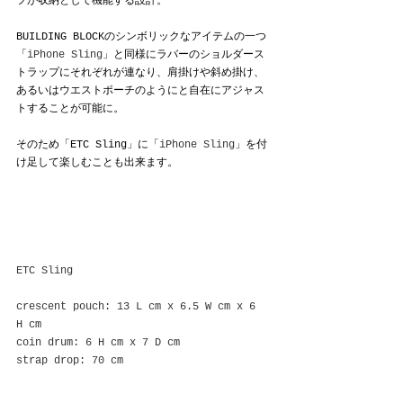
フが収納として機能する設計。
BUILDING BLOCKのシンボリックなアイテムの一つ
「
iPhone Sling
」と同様にラバーのショルダース
トラップにそれぞれが連なり、肩掛けや斜め掛け、
あるいはウエストポーチのようにと自在にアジャス
トすることが可能に。
そのため「ETC Sling」に「
iPhone Sling
」を付
け足して楽しむことも出来ます。
ETC Sling
crescent pouch: 13 L cm x 6.5 W cm x 6 
H cm
coin drum: 6 H cm x 7 D cm
strap drop: 70 cm