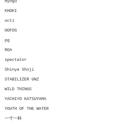
Hyōgu
KHOKI
octi
OOFOS
pg
ROA
spectator
Shinya Shoji
STABILIZER GNZ
WILD THINGS
YACHIYO KATSUYAMA
YOUTH OF THE WATER
一寸一杯