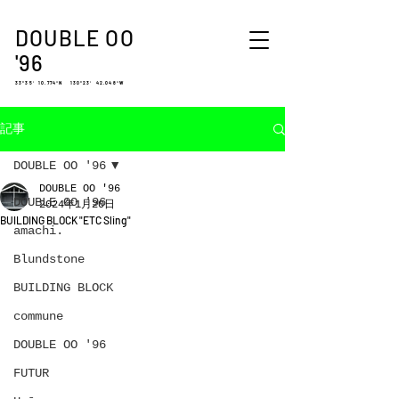
DOUBLE OO
'96
33°35′ 10.774″N 130°23′ 42.048″W
記事
DOUBLE OO '96
DOUBLE OO '96
DOUBLE OO '96
2024年1月20日
BUILDING BLOCK "ETC Sling"
amachi.
Blundstone
BUILDING BLOCK
commune
DOUBLE OO '96
FUTUR