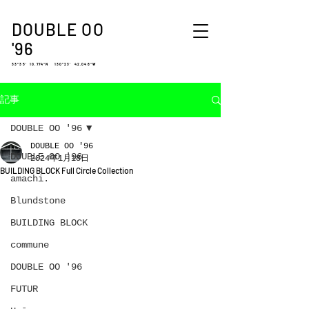
DOUBLE OO
'96
33°35′ 10.774″N 130°23′ 42.048″W
記事
DOUBLE OO '96
DOUBLE OO '96
DOUBLE OO '96
2024年1月18日
BUILDING BLOCK Full Circle Collection
amachi.
Blundstone
BUILDING BLOCK
commune
DOUBLE OO '96
FUTUR