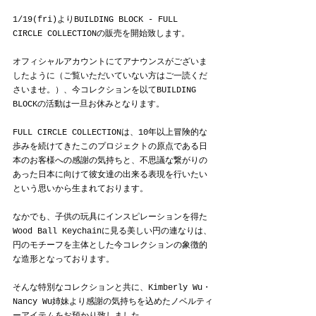
1/19(fri)よりBUILDING BLOCK - FULL 
CIRCLE COLLECTIONの販売を開始致します。
オフィシャルアカウントにてアナウンスがございま
したように（ご覧いただいていない方はご一読くだ
さいませ。）、今コレクションを以てBUILDING 
BLOCKの活動は一旦お休みとなります。
FULL CIRCLE COLLECTIONは、
10年以上冒険的な
歩みを続けてきたこのプロジェクトの原点である日
本のお客様への感謝の気持ちと、不思議な繋がりの
あった日本に向けて彼女達の出来る表現を行いたい
という思いから生まれております。
なかでも、子供の玩具にインスピレーションを得た
Wood Ball Keychainに見る美しい円の連なりは、
円のモチーフを主体とした今コレクションの象徴的
な造形となっております。
そんな特別なコレクションと共に、Kimberly Wu・
Nancy Wu姉妹より感謝の気持ちを込めたノベルティ