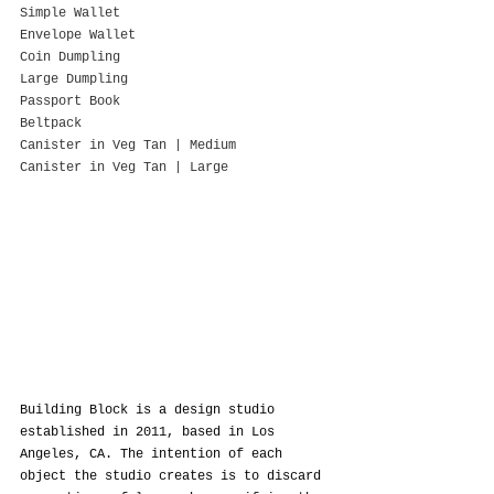
Simple Wallet
Envelope Wallet
Coin Dumpling
Large Dumpling
Passport Book
Beltpack
Canister in Veg Tan | Medium
Canister in Veg Tan | Large
Building Block is a design studio 
established in 2011, based in Los 
Angeles, CA. The intention of each 
object the studio creates is to discard 