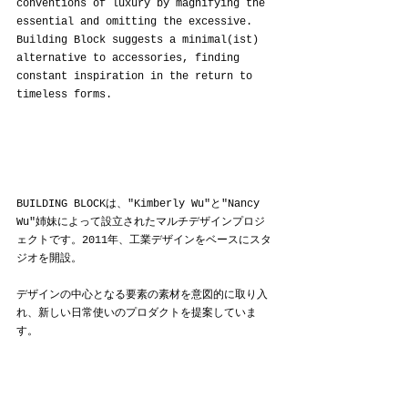
conventions of luxury by magnifying the 
essential and omitting the excessive. 
Building Block suggests a minimal(ist) 
alternative to accessories, finding 
constant inspiration in the return to 
timeless forms.
BUILDING BLOCKは、"Kimberly Wu"と"Nancy 
Wu"姉妹によって設立されたマルチデザインプロジ
ェクトです。2011年、工業デザインをベースにスタ
ジオを開設。
デザインの中心となる要素の素材を意図的に取り入
れ、新しい日常使いのプロダクトを提案していま
す。
現在のBUILDING BLOCKのバッグコレクションはレ
ザー、ラバーチューブ、木を用いたユーモアのセン
スとスケールで遊び心のあるスタイルを確立。過去