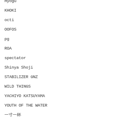
Hyōgu
KHOKI
octi
OOFOS
pg
ROA
spectator
Shinya Shoji
STABILIZER GNZ
WILD THINGS
YACHIYO KATSUYAMA
YOUTH OF THE WATER
一寸一杯