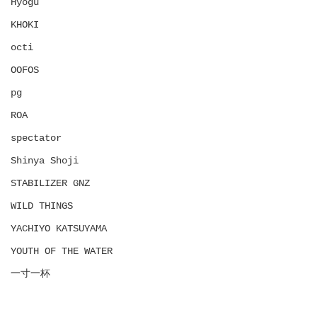
Hyōgu
KHOKI
octi
OOFOS
pg
ROA
spectator
Shinya Shoji
STABILIZER GNZ
WILD THINGS
YACHIYO KATSUYAMA
YOUTH OF THE WATER
一寸一杯