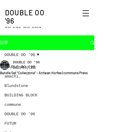
DOUBLE OO
'96
33°35′ 10.774″N 130°23′ 42.048″W
記事
DOUBLE OO '96
DOUBLE OO '96
DOUBLE OO '96
2025年8月3日
Bundle Set "Colleczone" - Antwan Horfee | commune Press
amachi.
Blundstone
BUILDING BLOCK
commune
DOUBLE OO '96
FUTUR