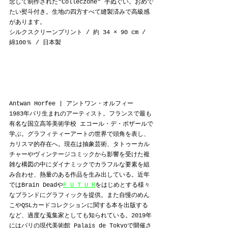
念して制作された"Colleczone" 手ぬぐい。おめで
たい熨斗付き。生地の四方すべて縫製済みで高級感
があります。
シルクスクリーンプリント / 約 34 × 90 cm / 
綿100％ / 日本製
Antwan Horfee | アントワン・オルフィー
1983年パリ生まれのアーティスト。フランスで最も
有名な国立高等美術学校 エコール・デ・ボザールで
学ぶ。グラフィティーアートの世界で頭角を表し、
カリスマ的存在へ。現在は抽象芸術、タトゥーカル
チャーやヴィンテージコミックから影響を受けた複
雑な構図の中にダイナミックでカラフルな要素を組
み合わせ、熱量のある作品を生み出している。近年
ではBrain Deadや
F U T U R
をはじめとする様々
なブランドにグラフィックを提供。また自慢のめん
こやQSLカードコレクションに関する本を出版する
など、過度な蒐集家としても知られている。2019年
にはパリの現代美術館 Palais de Tokyoで開催さ