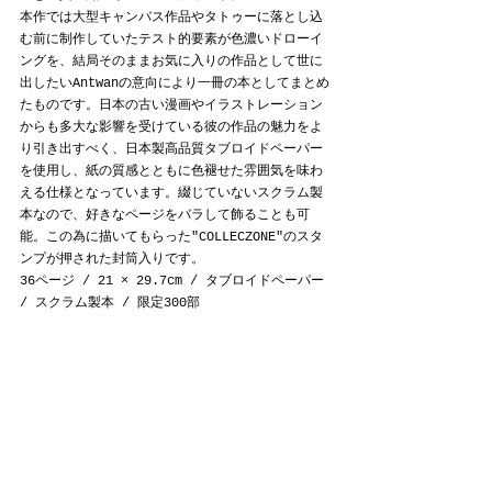
本作では大型キャンバス作品やタトゥーに落とし込
む前に制作していたテスト的要素が色濃いドローイ
ングを、結局そのままお気に入りの作品として世に
出したいAntwanの意向により一冊の本としてまとめ
たものです。日本の古い漫画やイラストレーション
からも多大な影響を受けている彼の作品の魅力をよ
り引き出すべく、日本製高品質タブロイドペーパー
を使用し、紙の質感とともに色褪せた雰囲気を味わ
える仕様となっています。綴じていないスクラム製
本なので、好きなページをバラして飾ることも可
能。この為に描いてもらった"COLLECZONE"のスタ
ンプが押された封筒入りです。
36ページ / 21 × 29.7cm / タブロイドペーパー 
/ スクラム製本 / 限定300部