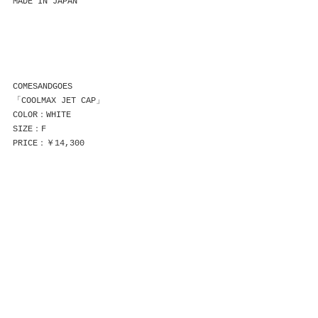
MADE IN JAPAN
COMESANDGOES
「COOLMAX JET CAP」
COLOR：WHITE
SIZE：F
PRICE：￥14,300