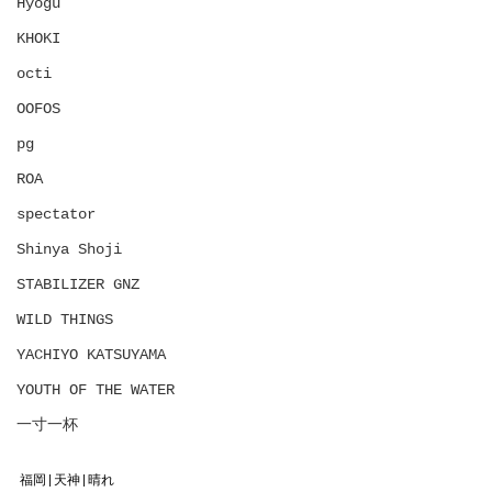
Hyōgu
KHOKI
octi
OOFOS
pg
ROA
spectator
Shinya Shoji
STABILIZER GNZ
WILD THINGS
YACHIYO KATSUYAMA
YOUTH OF THE WATER
一寸一杯
福岡|天神|晴れ