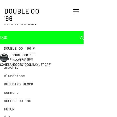
DOUBLE OO
'96
33°35′ 10.774″N 130°23′ 42.048″W
記事
DOUBLE OO '96
DOUBLE OO '96
DOUBLE OO '96
2022年4月30日
COMESANDGOES "COOLMAX JET CAP"
amachi.
Blundstone
BUILDING BLOCK
commune
DOUBLE OO '96
FUTUR