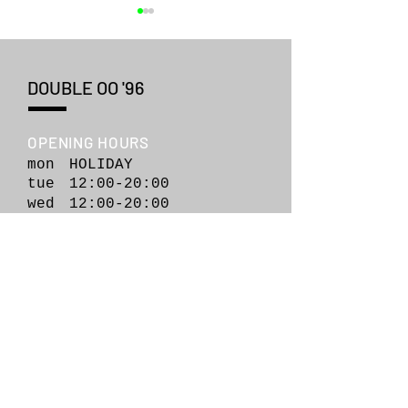
DOUBLE OO '96
OPENING HOURS
POP UP ONLINE STORE | 特
KHOKI 26fw colle
mon HOLIDAY
"Combination co
集 OUR STANDARDS
tue 12:00-20:00
sweater"
wed 12:00-20
:00
thu 12:00-20:00
fri 12:00-20:00
sat 12:00-20:00
sun 12:00-20:00
WE SOCIALIZE
blog
,
tumbler
ADDRESS
2F Iwasaki Apartment 1-3-4