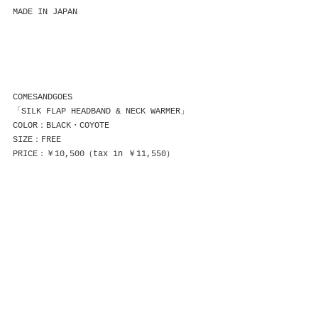
MADE IN JAPAN
COMESANDGOES
「SILK FLAP HEADBAND & NECK WARMER」
COLOR：BLACK・COYOTE
SIZE：FREE
PRICE：￥10,500（tax in ￥11,550）