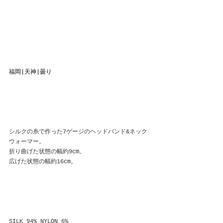
福岡|天神|曇り
シルクの糸で作った7ゲージのヘッドバンド&ネック
ウォーマー。
折り曲げた状態の幅約9cm。
広げた状態の幅約16cm。
SILK 94% NYLON 6%