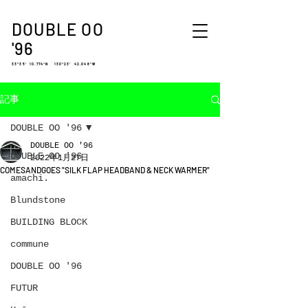
DOUBLE OO
'96
33°35′ 10.774″N 130°23′ 42.048″W
記事
DOUBLE OO '96
DOUBLE OO '96
DOUBLE OO '96
2022年1月27日
COMESANDGOES "SILK FLAP HEADBAND & NECK WARMER"
amachi.
Blundstone
BUILDING BLOCK
commune
DOUBLE OO '96
FUTUR