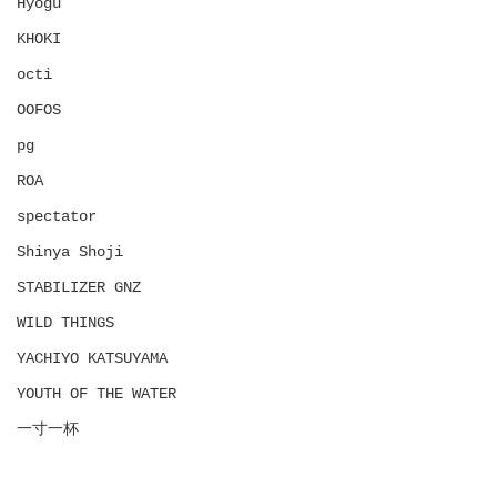
Hyōgu
KHOKI
octi
OOFOS
pg
ROA
spectator
Shinya Shoji
STABILIZER GNZ
WILD THINGS
YACHIYO KATSUYAMA
YOUTH OF THE WATER
一寸一杯