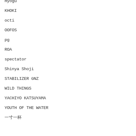
Hyōgu
KHOKI
octi
OOFOS
pg
ROA
spectator
Shinya Shoji
STABILIZER GNZ
WILD THINGS
YACHIYO KATSUYAMA
YOUTH OF THE WATER
一寸一杯