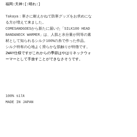
福岡:天神:[:晴れ:]
Takaya：寒さに耐えかねて防寒グッズをお求めにな
る方が増えて来ました。
COMESANDGOESから新たに届いた「SILK100 HEAD 
BAND&NECK WARMER」は、人肌と水分量が同等の素
材として知られるシルク100%の糸で作った作品。
シルク特有の心地よく滑らかな肌触りが特徴です。
2WAY仕様ですがこれからの季節はやはりネックウォ
ーマーとして手放すことができなさそうです。
100% silk
MADE IN JAPAN