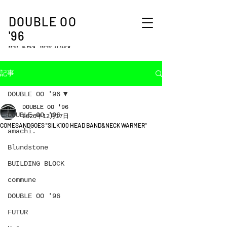
DOUBLE OO
'96
33°35′ 10.774″N 130°23′ 42.048″W
記事
DOUBLE OO '96
DOUBLE OO '96
DOUBLE OO '96
2020年12月17日
COMESANDGOES "SILK100 HEAD BAND&NECK WARMER"
amachi.
Blundstone
BUILDING BLOCK
commune
DOUBLE OO '96
FUTUR