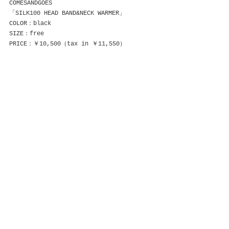
COMESANDGOES
「SILK100 HEAD BAND&NECK WARMER」
COLOR：black
SIZE：free
PRICE：￥10,500（tax in ￥11,550）