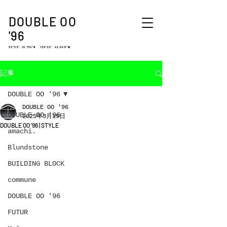
DOUBLE OO
'96
33°35′ 10.774″N 130°23′ 42.048″W
記事
DOUBLE OO '96
DOUBLE OO '96
DOUBLE OO '96
2025年3月19日
DOUBLE OO '96 | STYLE
amachi.
Blundstone
BUILDING BLOCK
commune
DOUBLE OO '96
FUTUR