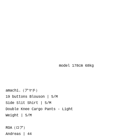
model 178cm 68kg
amachi.（アマチ）
19 buttons Blouson
 | 5/M
Side Slit Shirt | 5/M
Double Knee Cargo Pants - Light 
Weight
 | 5/M
ROA（ロア）
Andreas
 | 44