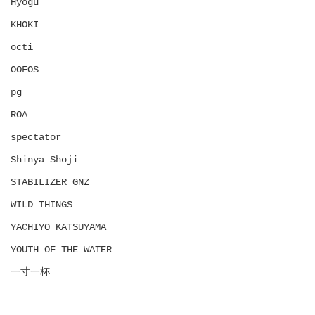
Hyōgu
KHOKI
octi
OOFOS
pg
ROA
spectator
Shinya Shoji
STABILIZER GNZ
WILD THINGS
YACHIYO KATSUYAMA
YOUTH OF THE WATER
一寸一杯