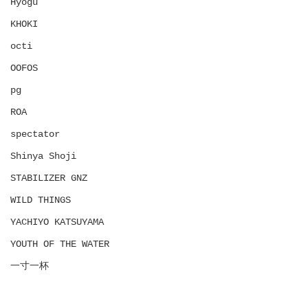
Hyōgu
KHOKI
octi
OOFOS
pg
ROA
spectator
Shinya Shoji
STABILIZER GNZ
WILD THINGS
YACHIYO KATSUYAMA
YOUTH OF THE WATER
一寸一杯