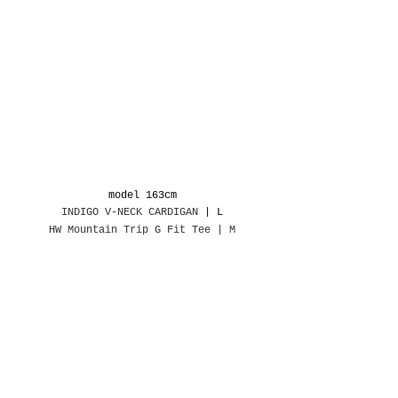
model 163cm
INDIGO V-NECK CARDIGAN
 | L
HW Mountain Trip G Fit Tee | M