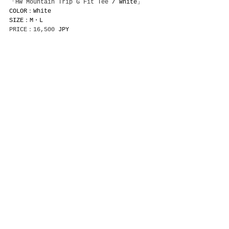
「
HW Mountain Trip G Fit Tee
 / White」
COLOR：White
SIZE：M・L
PRICE：16,500
 JPY