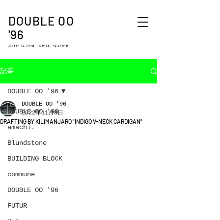
DOUBLE OO
'96
33°35′ 10.774″N 130°23′ 42.048″W
記事
DOUBLE OO '96
DOUBLE OO '96
DOUBLE OO '96
2022年11月8日
DRAFTING BY KILIMANJARO "INDIGO V-NECK CARDIGAN"
amachi.
Blundstone
BUILDING BLOCK
commune
DOUBLE OO '96
FUTUR