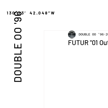
″N 130°23′ 42.048″W
DOUBLE OO '96
DOUBLE OO '96
2
FUTUR "01 Out