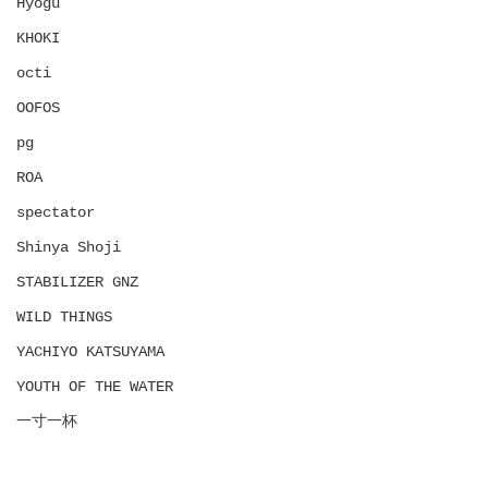
Hyōgu
KHOKI
octi
OOFOS
pg
ROA
spectator
Shinya Shoji
STABILIZER GNZ
WILD THINGS
YACHIYO KATSUYAMA
YOUTH OF THE WATER
一寸一杯