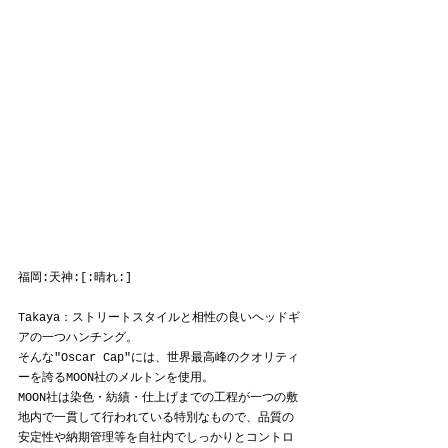
福岡:天神:[:晴れ:]
Takaya：ストリートスタイルと相性の良いヘッドギ
アの一つハンチング。
そんな"Oscar Cap"には、世界最高峰のクオリティ
ーを誇るMOON社のメルトンを使用。
MOON社は染色・紡績・仕上げまでの工程が一つの敷
地内で一貫して行われている特別なもので、品質の
安定性や納期管理等を自社内でしっかりとコントロ