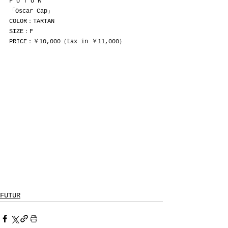
F U T U R
「Oscar Cap」 
COLOR：TARTAN
SIZE：F
PRICE：￥10,000（tax in ￥11,000）
FUTUR