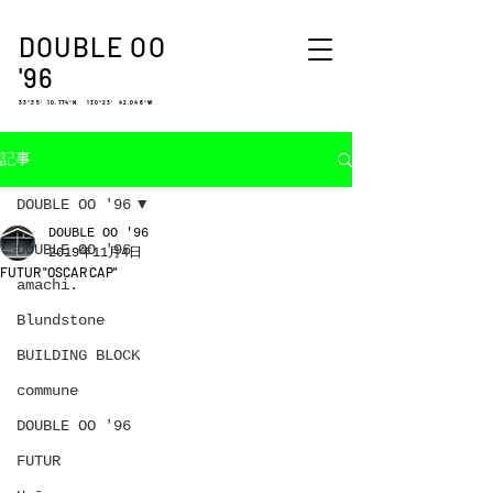
DOUBLE OO
'96
33°35′ 10.774″N 130°23′ 42.048″W
記事
DOUBLE OO '96
DOUBLE OO '96
DOUBLE OO '96
2019年11月4日
FUTUR "OSCAR CAP"
amachi.
Blundstone
BUILDING BLOCK
commune
DOUBLE OO '96
FUTUR