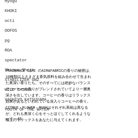
Hyōgu
KHOKI
octi
OOFOS
pg
ROA
spectator
Shinya Shoji
FRAGRANCE CAFE のAIR&FABRICの香りの秘密は、
10種類以上さまざま香気原料を組み合わせて生まれ
STABILIZER GNZ
た奥深い香りたち。そのすべてには絶妙なバランス
WILD THINGS
でコーヒーの香りがブレンドされていてより一層奥
深さを出しています。コーヒーの香りはリラックス
YACHIYO KATSUYAMA
効果があるといわれている深入りコーヒーの香り。
CITRUS・FLOWER・MUSKはそれぞれ系統は異なる
YOUTH OF THE WATER
が、どれも奥深く心をそっとほぐしてくれるような
一寸一杯
極上のリラックスをあなたに与えてくれます。