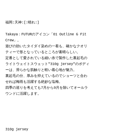
福岡:天神:[:晴れ:]
Takaya：FUTURのアイコン「01 Outline G Fit 
Crew」。
遊びの効いたタイダイ染めの一着も、確かなクオリ
ティーで形となっているところが素晴らしい。
定番として愛されている細い糸で製作した裏起毛の
ライトウェイトスウェット"310g jersey"のボディ
ーは、滑らかな肌触りと軽い着心地が魅力。
裏起毛の分、厚みを抑えているのでショーツと合わ
せれば梅雨も活躍する絶妙な塩梅。
四季の巡りを考えても7月から9月を除いてオールラ
ウンドに活躍します。
310g jersey