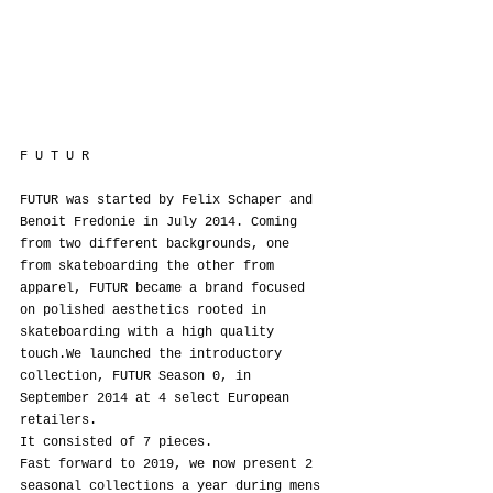
F U T U R
FUTUR was started by Felix Schaper and 
Benoit Fredonie in July 2014. Coming 
from two different backgrounds, one 
from skateboarding the other from 
apparel, FUTUR became a brand focused 
on polished aesthetics rooted in 
skateboarding with a high quality 
touch.We launched the introductory 
collection, FUTUR Season 0, in 
September 2014 at 4 select European 
retailers.
It consisted of 7 pieces.
Fast forward to 2019, we now present 2 
seasonal collections a year during mens 