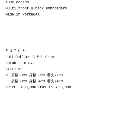
100% cotton
Multi front & back embroidery
Made in Portugal
F U T U R
「01 Outline G Fit Crew」 
COLOR：Tie Dye
SIZE：M・L
M　肩幅59cm 身幅60cm 着丈72cm
L　肩幅63cm 身幅64cm 着丈74cm
PRICE：￥30,000（tax in ￥33,000）