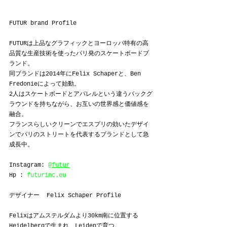
FUTUR brand Profile
FUTURは上品なグラフィックとヨーロッパ特有の高
品質な生産技術を使ったパリ発のスケートボードブ
ランド。
同ブランドは2014年にFelix Schaperと、Ben 
Fredonieによって始動。
2人はスケートボードとアパレルという違うバックグ
ラウンドを持ちながら、お互いの世界感と価値感を
融合。
フランスらしいクリーンでエスプリの効いたデザイ
ンでパリのストリートを代表するブランドとして急
成長中。
Instagram: 
@futur
Hp : 
futurinc.eu
デザイナー  Felix Schaper Profile
Felixはアムステルダムより30km南に位置する
Heidelbergで生まれ、Leidenで育つ。