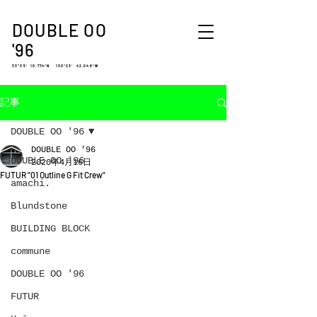
DOUBLE OO
'96
33°35′ 10.774″N 130°23′ 42.048″W
記事
DOUBLE OO '96
DOUBLE OO '96
DOUBLE OO '96
2020年4月16日
FUTUR "01 Outline G Fit Crew"
amachi.
Blundstone
BUILDING BLOCK
commune
DOUBLE OO '96
FUTUR