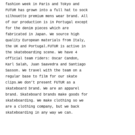
fashion week in Paris and Tokyo and 
FUTUR has grown into a full hat to sock 
silhouette premium mens wear brand. All 
of our production is in Portugal except 
for the denim pieces which are 
fabricated in Japan. We source high 
quality European materials from Italy, 
the UK and Portugal.FUTUR is active in 
the skateboarding scene. We have 4 
official team riders: Oscar Candon, 
Karl Salah, Juan Saavedra and Santiago 
Sasson. We travel with the team on a 
regular base to film for our skate 
clips.We don’t present FUTUR as a 
skateboard brand. We are an apparel 
brand. Skateboard brands make goods for 
skateboarding. We make clothing so we 
are a clothing company, but we back 
skateboarding in any way we can.