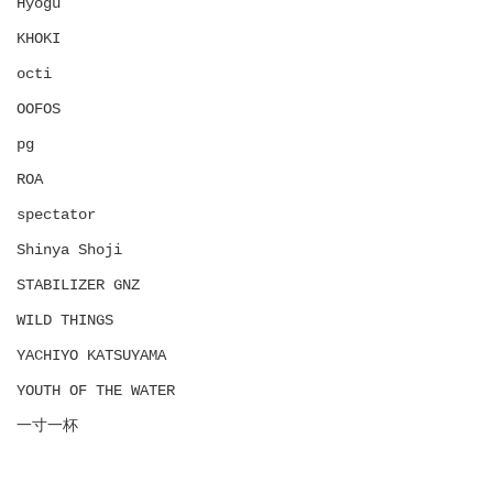
Hyōgu
KHOKI
octi
OOFOS
pg
ROA
spectator
Shinya Shoji
STABILIZER GNZ
WILD THINGS
YACHIYO KATSUYAMA
YOUTH OF THE WATER
一寸一杯