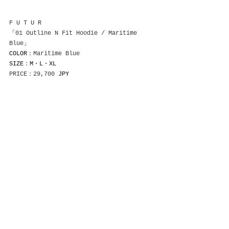
F U T U R
「
01 Outline N Fit Hoodie / Maritime 
Blue
」
COLOR：
Maritime Blue
SIZE：M・L・XL
PRICE：29,700
 JPY