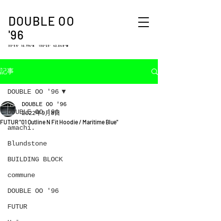
DOUBLE OO
'96
33°35′ 10.774″N 130°23′ 42.048″W
記事
DOUBLE OO '96
DOUBLE OO '96
DOUBLE OO '96
2022年9月8日
FUTUR "01 Outline N Fit Hoodie / Maritime Blue"
amachi.
Blundstone
BUILDING BLOCK
commune
DOUBLE OO '96
FUTUR