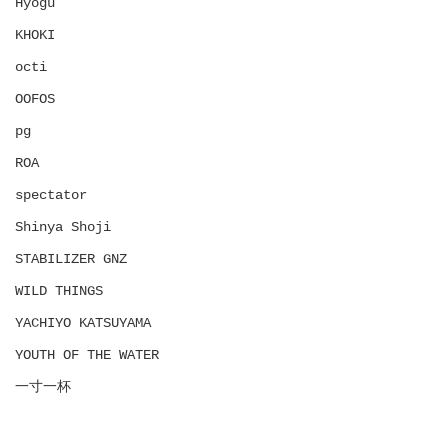
Hyōgu
KHOKI
octi
OOFOS
pg
ROA
spectator
Shinya Shoji
STABILIZER GNZ
WILD THINGS
YACHIYO KATSUYAMA
YOUTH OF THE WATER
一寸一杯