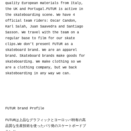
quality European materials from Italy, 
the UK and Portugal.FUTUR is active in 
the skateboarding scene. We have 4 
official team riders: Oscar Candon, 
Karl Salah, Juan Saavedra and Santiago 
Sasson. We travel with the team on a 
regular base to film for our skate 
clips.We don’t present FUTUR as a 
skateboard brand. We are an apparel 
brand. Skateboard brands make goods for 
skateboarding. We make clothing so we 
are a clothing company, but we back 
skateboarding in any way we can.
FUTUR brand Profile
FUTURは上品なグラフィックとヨーロッパ特有の高
品質な生産技術を使ったパリ発のスケートボードブ