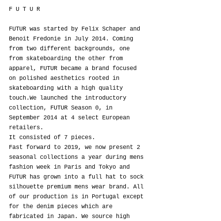
F U T U R
FUTUR was started by Felix Schaper and 
Benoit Fredonie in July 2014. Coming 
from two different backgrounds, one 
from skateboarding the other from 
apparel, FUTUR became a brand focused 
on polished aesthetics rooted in 
skateboarding with a high quality 
touch.We launched the introductory 
collection, FUTUR Season 0, in 
September 2014 at 4 select European 
retailers.
It consisted of 7 pieces.
Fast forward to 2019, we now present 2 
seasonal collections a year during mens 
fashion week in Paris and Tokyo and 
FUTUR has grown into a full hat to sock 
silhouette premium mens wear brand. All 
of our production is in Portugal except 
for the denim pieces which are 
fabricated in Japan. We source high 