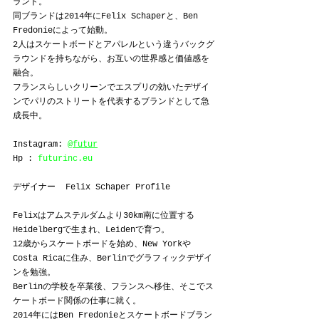
ランド。
同ブランドは2014年にFelix Schaperと、Ben 
Fredonieによって始動。
2人はスケートボードとアパレルという違うバックグ
ラウンドを持ちながら、お互いの世界感と価値感を
融合。
フランスらしいクリーンでエスプリの効いたデザイ
ンでパリのストリートを代表するブランドとして急
成長中。
Instagram: 
@futur
Hp : 
futurinc.eu
デザイナー  Felix Schaper Profile
Felixはアムステルダムより30km南に位置する
Heidelbergで生まれ、Leidenで育つ。
12歳からスケートボードを始め、New Yorkや
Costa Ricaに住み、Berlinでグラフィックデザイ
ンを勉強。
Berlinの学校を卒業後、フランスへ移住、そこでス
ケートボード関係の仕事に就く。
2014年にはBen Fredonieとスケートボードブラン