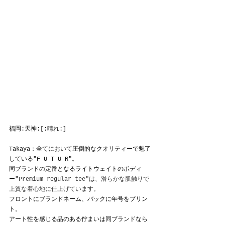
福岡:天神:[:晴れ:]
Takaya：全てにおいて圧倒的なクオリティーで魅了
している"F U T U R"。
同ブランドの定番となるライトウェイトのボディ
ー"
Premium regular tee"は、滑らかな肌触りで
上質な着心地に仕上げています。
フロントにブランドネーム、バックに年号をプリン
ト。
アート性を感じる品のある佇まいは同ブランドなら