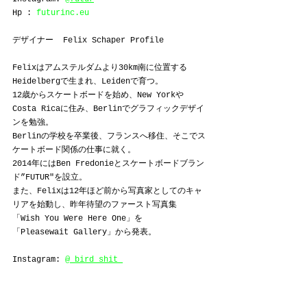
Hp : 
futurinc.eu
デザイナー  Felix Schaper Profile
Felixはアムステルダムより30km南に位置する
Heidelbergで生まれ、Leidenで育つ。
12歳からスケートボードを始め、New Yorkや
Costa Ricaに住み、Berlinでグラフィックデザイ
ンを勉強。
Berlinの学校を卒業後、フランスへ移住、そこでス
ケートボード関係の仕事に就く。
2014年にはBen Fredonieとスケートボードブラン
ド”FUTUR"を設立。
また、Felixは12年ほど前から写真家としてのキャ
リアを始動し、昨年待望のファースト写真集
「Wish You Were Here One」を
「Pleasewait Gallery」から発表。
Instagram: 
@_bird_shit_