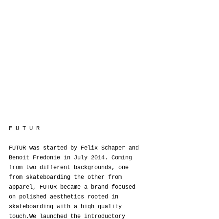
F U T U R
FUTUR was started by Felix Schaper and 
Benoit Fredonie in July 2014. Coming 
from two different backgrounds, one 
from skateboarding the other from 
apparel, FUTUR became a brand focused 
on polished aesthetics rooted in 
skateboarding with a high quality 
touch.We launched the introductory 