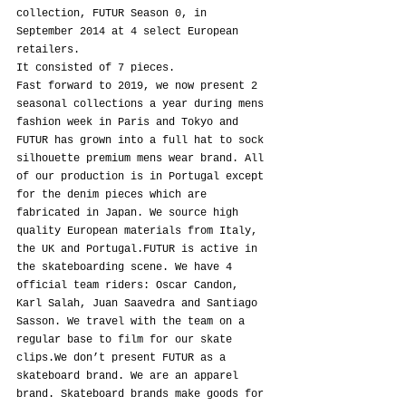
collection, FUTUR Season 0, in 
September 2014 at 4 select European 
retailers.
It consisted of 7 pieces.
Fast forward to 2019, we now present 2 
seasonal collections a year during mens 
fashion week in Paris and Tokyo and 
FUTUR has grown into a full hat to sock 
silhouette premium mens wear brand. All 
of our production is in Portugal except 
for the denim pieces which are 
fabricated in Japan. We source high 
quality European materials from Italy, 
the UK and Portugal.FUTUR is active in 
the skateboarding scene. We have 4 
official team riders: Oscar Candon, 
Karl Salah, Juan Saavedra and Santiago 
Sasson. We travel with the team on a 
regular base to film for our skate 
clips.We don’t present FUTUR as a 
skateboard brand. We are an apparel 
brand. Skateboard brands make goods for 