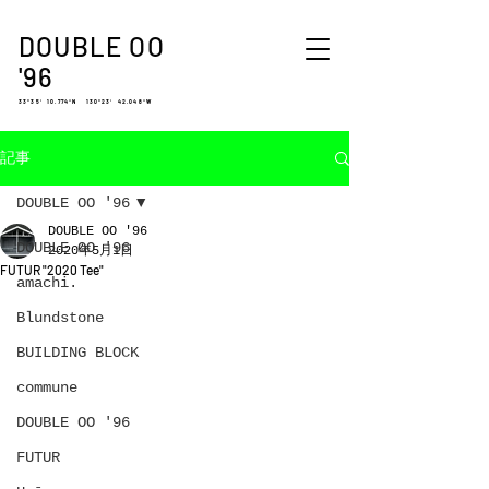
DOUBLE OO
'96
33°35′ 10.774″N 130°23′ 42.048″W
記事
DOUBLE OO '96
DOUBLE OO '96
DOUBLE OO '96
2020年5月1日
FUTUR "2020 Tee"
amachi.
Blundstone
BUILDING BLOCK
commune
DOUBLE OO '96
FUTUR