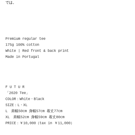
では。
Premium regular tee
175g 100% cotton
White | Red front & back print
Made in Portugal
F U T U R
「2020 Tee」
COLOR：White・Black
SIZE：L・XL
L　肩幅50cm 身幅57cm 着丈77cm
XL　肩幅52cm 身幅59cm 着丈80cm
PRICE：￥10,000（tax in ￥11,000）