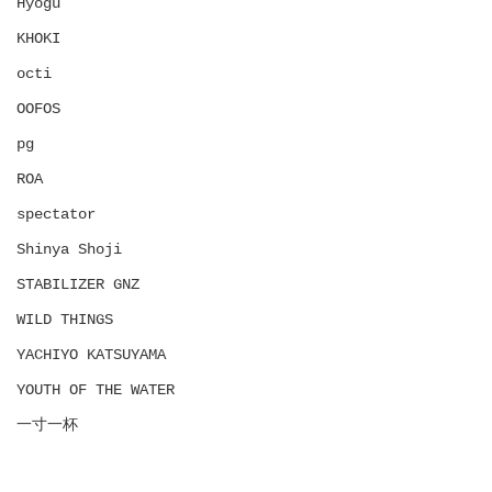
Hyōgu
KHOKI
octi
OOFOS
pg
ROA
spectator
Shinya Shoji
STABILIZER GNZ
WILD THINGS
YACHIYO KATSUYAMA
YOUTH OF THE WATER
一寸一杯