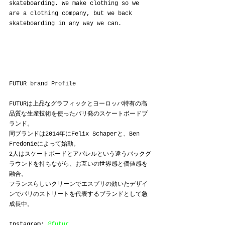
skateboarding. We make clothing so we 
are a clothing company, but we back 
skateboarding in any way we can.
FUTUR brand Profile
FUTURは上品なグラフィックとヨーロッパ特有の高
品質な生産技術を使ったパリ発のスケートボードブ
ランド。
同ブランドは2014年にFelix Schaperと、Ben 
Fredonieによって始動。
2人はスケートボードとアパレルという違うバックグ
ラウンドを持ちながら、お互いの世界感と価値感を
融合。
フランスらしいクリーンでエスプリの効いたデザイ
ンでパリのストリートを代表するブランドとして急
成長中。
Instagram: 
@futur