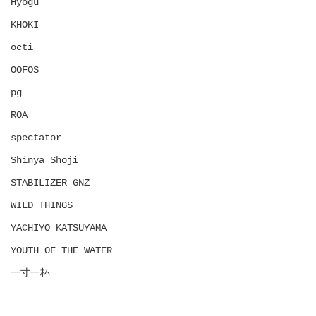
Hyōgu
KHOKI
octi
OOFOS
pg
ROA
spectator
Shinya Shoji
STABILIZER GNZ
WILD THINGS
YACHIYO KATSUYAMA
YOUTH OF THE WATER
一寸一杯