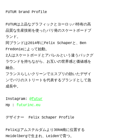
FUTUR brand Profile
FUTURは上品なグラフィックとヨーロッパ特有の高
品質な生産技術を使ったパリ発のスケートボードブ
ランド。
同ブランドは2014年にFelix Schaperと、Ben 
Fredonieによって始動。
2人はスケートボードとアパレルという違うバックグ
ラウンドを持ちながら、お互いの世界感と価値感を
融合。
フランスらしいクリーンでエスプリの効いたデザイ
ンでパリのストリートを代表するブランドとして急
成長中。
Instagram: 
@futur
Hp : 
futurinc.eu
デザイナー  Felix Schaper Profile
Felixはアムステルダムより30km南に位置する
Heidelbergで生まれ、Leidenで育つ。