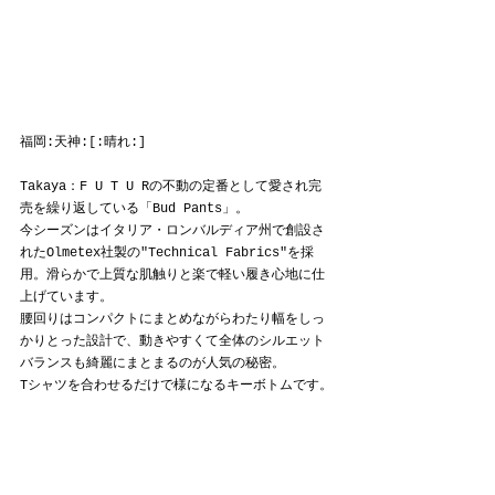
福岡:天神:[:晴れ:]
Takaya：F U T U Rの不動の定番として愛され完
売を繰り返している「Bud Pants」。
今シーズンはイタリア・ロンバルディア州で創設さ
れたOlmetex社製の"Technical Fabrics"を採
用。滑らかで上質な肌触りと楽で軽い履き心地に仕
上げています。
腰回りはコンパクトにまとめながらわたり幅をしっ
かりとった設計で、動きやすくて全体のシルエット
バランスも綺麗にまとまるのが人気の秘密。
Tシャツを合わせるだけで様になるキーボトムです。