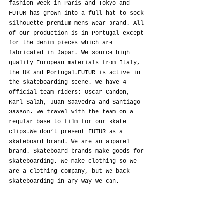
fashion week in Paris and Tokyo and 
FUTUR has grown into a full hat to sock 
silhouette premium mens wear brand. All 
of our production is in Portugal except 
for the denim pieces which are 
fabricated in Japan. We source high 
quality European materials from Italy, 
the UK and Portugal.FUTUR is active in 
the skateboarding scene. We have 4 
official team riders: Oscar Candon, 
Karl Salah, Juan Saavedra and Santiago 
Sasson. We travel with the team on a 
regular base to film for our skate 
clips.We don’t present FUTUR as a 
skateboard brand. We are an apparel 
brand. Skateboard brands make goods for 
skateboarding. We make clothing so we 
are a clothing company, but we back 
skateboarding in any way we can.