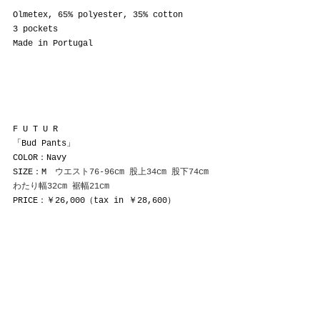
Olmetex, 65% polyester, 35% cotton
3 pockets
Made in Portugal
F U T U R
「Bud Pants」 
COLOR：Navy
SIZE：M
　ウエスト76-96cm 股上34cm 股下74cm 
わたり幅32cm 裾幅21cm
PRICE：￥26,000（tax in ￥28,600）