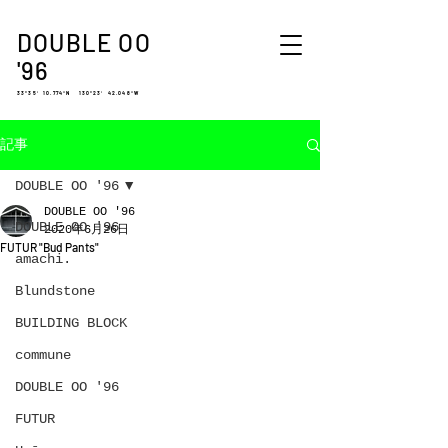
DOUBLE OO
'96
33°35′ 10.774″N 130°23′ 42.048″W
記事
DOUBLE OO '96
DOUBLE OO '96
DOUBLE OO '96
2020年6月26日
FUTUR "Bud Pants"
amachi.
Blundstone
BUILDING BLOCK
commune
DOUBLE OO '96
FUTUR