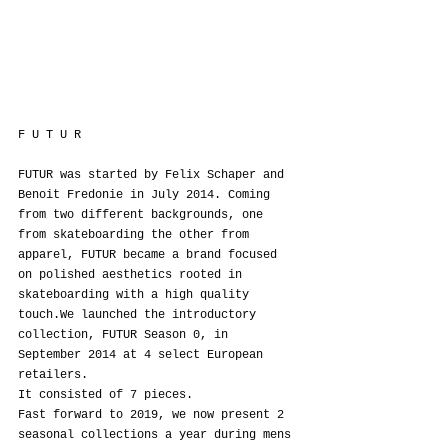
F U T U R
FUTUR was started by Felix Schaper and 
Benoit Fredonie in July 2014. Coming 
from two different backgrounds, one 
from skateboarding the other from 
apparel, FUTUR became a brand focused 
on polished aesthetics rooted in 
skateboarding with a high quality 
touch.We launched the introductory 
collection, FUTUR Season 0, in 
September 2014 at 4 select European 
retailers.
It consisted of 7 pieces.
Fast forward to 2019, we now present 2 
seasonal collections a year during mens 