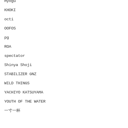
Hyōgu
KHOKI
octi
OOFOS
pg
ROA
spectator
Shinya Shoji
STABILIZER GNZ
WILD THINGS
YACHIYO KATSUYAMA
YOUTH OF THE WATER
一寸一杯