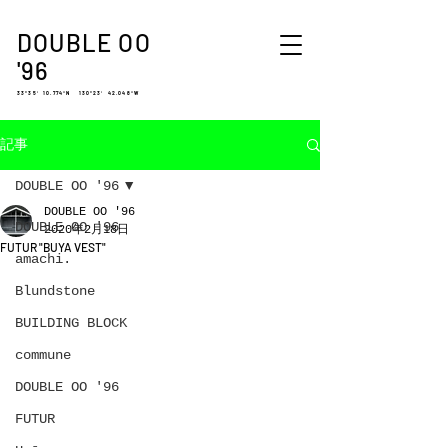
DOUBLE OO
'96
33°35′ 10.774″N 130°23′ 42.048″W
記事
DOUBLE OO '96
DOUBLE OO '96
DOUBLE OO '96
2020年2月18日
FUTUR "BUYA VEST"
amachi.
Blundstone
BUILDING BLOCK
commune
DOUBLE OO '96
FUTUR