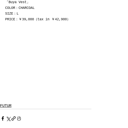
「Buya Vest」 
COLOR：CHARCOAL
SIZE：L
PRICE：￥39,000（tax in ￥42,900）
FUTUR