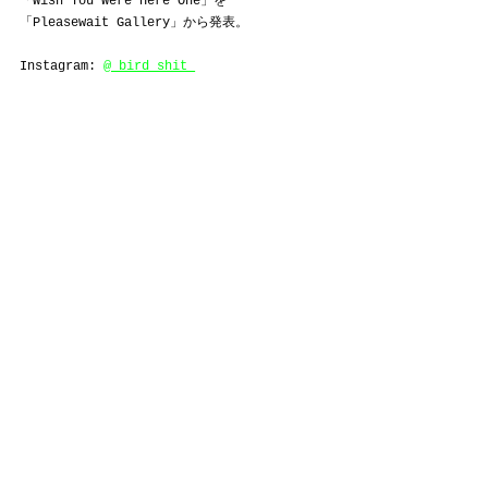
「Wish You Were Here One」を
「Pleasewait Gallery」から発表。
Instagram: 
@_bird_shit_
FUTUR
すべて表示
最新記事