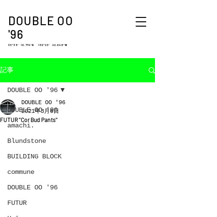
DOUBLE OO
'96
33°35′ 10.774″N 130°23′ 42.048″W
記事
DOUBLE OO '96
DOUBLE OO '96
DOUBLE OO '96
2021年3月6日
FUTUR "Cor Bud Pants"
amachi.
Blundstone
BUILDING BLOCK
commune
DOUBLE OO '96
FUTUR