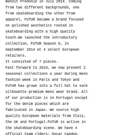
Benoit Fredonie in July 2014. Coming 
from two different backgrounds, one 
from skateboarding the other from 
apparel, FUTUR became a brand focused 
on polished aesthetics rooted in 
skateboarding with a high quality 
touch.We launched the introductory 
collection, FUTUR Season 0, in 
September 2014 at 4 select European 
retailers.
It consisted of 7 pieces.
Fast forward to 2019, we now present 2 
seasonal collections a year during mens 
fashion week in Paris and Tokyo and 
FUTUR has grown into a full hat to sock 
silhouette premium mens wear brand. All 
of our production is in Portugal except 
for the denim pieces which are 
fabricated in Japan. We source high 
quality European materials from Italy, 
the UK and Portugal.FUTUR is active in 
the skateboarding scene. We have 4 
official team riders: Oscar Candon, 