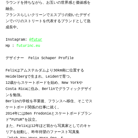
ラウンドを持ちながら、お互いの世界感と価値感を
融合。
フランスらしいクリーンでエスプリの効いたデザイ
ンでパリのストリートを代表するブランドとして急
成長中。
Instagram: 
@futur
Hp : 
futurinc.eu
デザイナー  Felix Schaper Profile
Felixはアムステルダムより30km南に位置する
Heidelbergで生まれ、Leidenで育つ。
12歳からスケートボードを始め、New Yorkや
Costa Ricaに住み、Berlinでグラフィックデザイ
ンを勉強。
Berlinの学校を卒業後、フランスへ移住、そこでス
ケートボード関係の仕事に就く。
2014年にはBen Fredonieとスケートボードブラン
ド”FUTUR"を設立。
また、Felixは12年ほど前から写真家としてのキャ
リアを始動し、昨年待望のファースト写真集