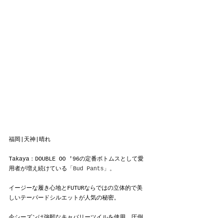
福岡|天神|晴れ
Takaya：DOUBLE OO '96の定番ボトムスとして愛
用者が増え続けている
「Bud Pants」。
イージーな履き心地とFUTURならではの立体的で美
しいテーパードシルエットが人気の秘密。
今シーズンは強靭なキャバリーツイルを使用。圧倒