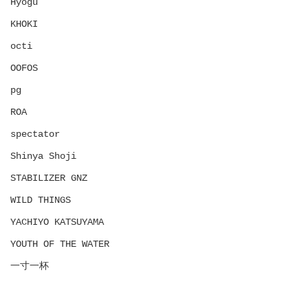
Hyōgu
KHOKI
octi
OOFOS
pg
ROA
spectator
Shinya Shoji
STABILIZER GNZ
WILD THINGS
YACHIYO KATSUYAMA
YOUTH OF THE WATER
一寸一杯