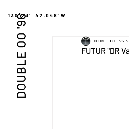
″N 130°23′ 42.048″W
DOUBLE OO '96
DOUBLE OO '96
2
FUTUR "DR Va