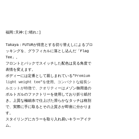
福岡:天神:[:晴れ:]
Takaya：
FUTURが得意とする切り替えしによるブロ
ッキングを、グラフィカルに落とし込んだ「Flag 
Tee」。
フロントとバックでスイッチした配色は見る角度で
表情を変えます。
ボディーには定番として親しまれている"
Premium 
light weight tee"を使用。コンパクトな縦長シ
ルエットが特徴で、クオリティーは
メゾン御用達の
ポルトガルのファクトリーを使用しており折り紙付
き。上質な極細糸で仕上げた滑らかなタッチは格別
で、
実際に手に取るとその上質さが即座に分かりま
す。
スタイリングにカラーを取り入れ易いキラーアイテ
ム。