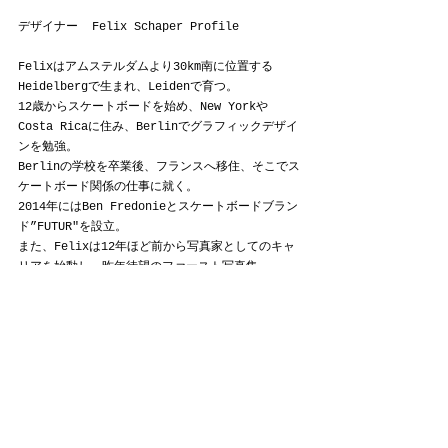
デザイナー  Felix Schaper Profile
Felixはアムステルダムより30km南に位置する
Heidelbergで生まれ、Leidenで育つ。
12歳からスケートボードを始め、New Yorkや
Costa Ricaに住み、Berlinでグラフィックデザイ
ンを勉強。
Berlinの学校を卒業後、フランスへ移住、そこでス
ケートボード関係の仕事に就く。
2014年にはBen Fredonieとスケートボードブラン
ド”FUTUR"を設立。
また、Felixは12年ほど前から写真家としてのキャ
リアを始動し、昨年待望のファースト写真集
「Wish You Were Here One」を
「Pleasewait Gallery」から発表。
Instagram: 
@_bird_shit_