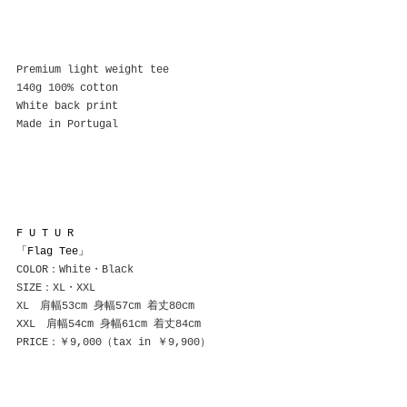
Premium light weight tee
140g 100% cotton
White back print
Made in Portugal
F U T U R
「Flag Tee」
COLOR：White・Black
SIZE：XL・XXL
XL　肩幅53cm 身幅57cm 着丈80cm
XXL　肩幅54cm 身幅61cm 着丈84cm
PRICE：￥9,000（tax in ￥9,900）