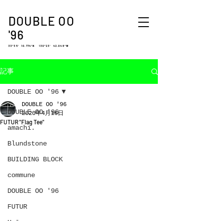
DOUBLE OO
'96
33°35′ 10.774″N 130°23′ 42.048″W
記事
DOUBLE OO '96
DOUBLE OO '96
DOUBLE OO '96
2020年4月16日
FUTUR "Flag Tee"
amachi.
Blundstone
BUILDING BLOCK
commune
DOUBLE OO '96
FUTUR