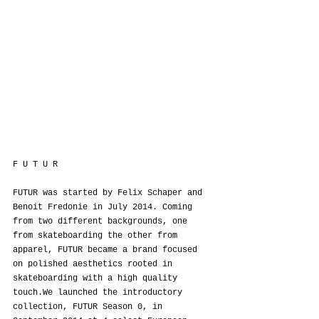
F U T U R
FUTUR was started by Felix Schaper and 
Benoit Fredonie in July 2014. Coming 
from two different backgrounds, one 
from skateboarding the other from 
apparel, FUTUR became a brand focused 
on polished aesthetics rooted in 
skateboarding with a high quality 
touch.We launched the introductory 
collection, FUTUR Season 0, in 