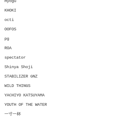
Hyōgu
KHOKI
octi
OOFOS
pg
ROA
spectator
Shinya Shoji
STABILIZER GNZ
WILD THINGS
YACHIYO KATSUYAMA
YOUTH OF THE WATER
一寸一杯