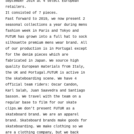
September 2014 at 4 select European 
retailers.
It consisted of 7 pieces.
Fast forward to 2019, we now present 2 
seasonal collections a year during mens 
fashion week in Paris and Tokyo and 
FUTUR has grown into a full hat to sock 
silhouette premium mens wear brand. All 
of our production is in Portugal except 
for the denim pieces which are 
fabricated in Japan. We source high 
quality European materials from Italy, 
the UK and Portugal.FUTUR is active in 
the skateboarding scene. We have 4 
official team riders: Oscar Candon, 
Karl Salah, Juan Saavedra and Santiago 
Sasson. We travel with the team on a 
regular base to film for our skate 
clips.We don’t present FUTUR as a 
skateboard brand. We are an apparel 
brand. Skateboard brands make goods for 
skateboarding. We make clothing so we 
are a clothing company, but we back 