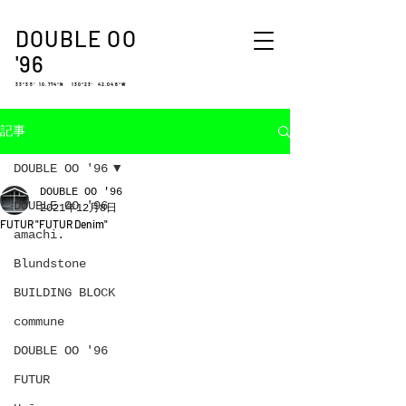
DOUBLE OO
'96
33°35′ 10.774″N 130°23′ 42.048″W
記事
DOUBLE OO '96
DOUBLE OO '96
DOUBLE OO '96
2021年12月8日
FUTUR "FUTUR Denim"
amachi.
Blundstone
BUILDING BLOCK
commune
DOUBLE OO '96
FUTUR