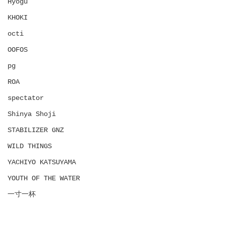
Hyōgu
KHOKI
octi
OOFOS
pg
ROA
spectator
Shinya Shoji
STABILIZER GNZ
WILD THINGS
YACHIYO KATSUYAMA
YOUTH OF THE WATER
一寸一杯