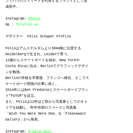
ンでパリのストリートを代表するブランドとして急
成長中。
Instagram: 
@futur
Hp : 
futurinc.eu
デザイナー  Felix Schaper Profile
Felixはアムステルダムより30km南に位置する
Heidelbergで生まれ、Leidenで育つ。
12歳からスケートボードを始め、New Yorkや
Costa Ricaに住み、Berlinでグラフィックデザイ
ンを勉強。
Berlinの学校を卒業後、フランスへ移住、そこでス
ケートボード関係の仕事に就く。
2014年にはBen Fredonieとスケートボードブラン
ド”FUTUR"を設立。
また、Felixは12年ほど前から写真家としてのキャ
リアを始動し、昨年待望のファースト写真集
「Wish You Were Here One」を「Pleasewait 
Gallery」から発表。
Instagram: 
@_bird_shit_