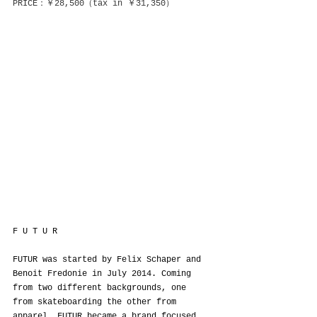
PRICE：￥28,500（tax in ￥31,350）
F U T U R
FUTUR was started by Felix Schaper and 
Benoit Fredonie in July 2014. Coming 
from two different backgrounds, one 
from skateboarding the other from 
apparel, FUTUR became a brand focused 