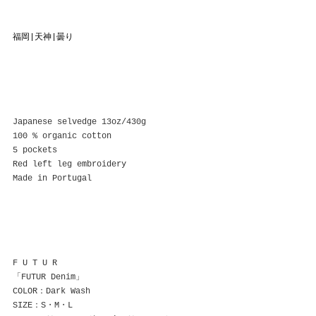
福岡|天神|曇り
Japanese selvedge 13oz/430g
100 % organic cotton
5 pockets
Red left leg embroidery
Made in Portugal
F U T U R
「FUTUR Denim」
COLOR：Dark Wash
SIZE：S・M・L