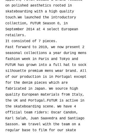
on polished aesthetics rooted in 
skateboarding with a high quality 
touch.We launched the introductory 
collection, FUTUR Season 0, in 
September 2014 at 4 select European 
retailers.
It consisted of 7 pieces.
Fast forward to 2019, we now present 2 
seasonal collections a year during mens 
fashion week in Paris and Tokyo and 
FUTUR has grown into a full hat to sock 
silhouette premium mens wear brand. All 
of our production is in Portugal except 
for the denim pieces which are 
fabricated in Japan. We source high 
quality European materials from Italy, 
the UK and Portugal.FUTUR is active in 
the skateboarding scene. We have 4 
official team riders: Oscar Candon, 
Karl Salah, Juan Saavedra and Santiago 
Sasson. We travel with the team on a 
regular base to film for our skate 