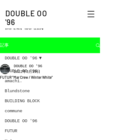
DOUBLE OO
'96
33°35′ 10.774″N 130°23′ 42.048″W
記事
DOUBLE OO '96
DOUBLE OO '96
DOUBLE OO '96
2022年3月19日
FUTUR "Mar Crew / Winter White"
amachi.
Blundstone
BUILDING BLOCK
commune
DOUBLE OO '96
FUTUR