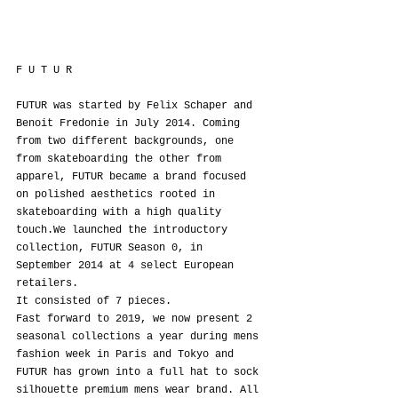
F U T U R
FUTUR was started by Felix Schaper and 
Benoit Fredonie in July 2014. Coming 
from two different backgrounds, one 
from skateboarding the other from 
apparel, FUTUR became a brand focused 
on polished aesthetics rooted in 
skateboarding with a high quality 
touch.We launched the introductory 
collection, FUTUR Season 0, in 
September 2014 at 4 select European 
retailers.
It consisted of 7 pieces.
Fast forward to 2019, we now present 2 
seasonal collections a year during mens 
fashion week in Paris and Tokyo and 
FUTUR has grown into a full hat to sock 
silhouette premium mens wear brand. All 