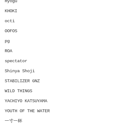
Hyōgu
KHOKI
octi
OOFOS
pg
ROA
spectator
Shinya Shoji
STABILIZER GNZ
WILD THINGS
YACHIYO KATSUYAMA
YOUTH OF THE WATER
一寸一杯