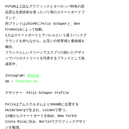
FUTURは上品なグラフィックとヨーロッパ特有の高
品質な生産技術を使ったパリ発のスケートボードブ
ランド。
同ブランドは2014年にFelix Schaperと、Ben 
Fredonieによって始動。
2人はスケートボードとアパレルという違うバックグ
ラウンドを持ちながら、お互いの世界感と価値感を
融合。
フランスらしいクリーンでエスプリの効いたデザイ
ンでパリのストリートを代表するブランドとして急
成長中。
Instagram: 
@futur
Hp : 
futurinc.eu
デザイナー  Felix Schaper Profile
Felixはアムステルダムより30km南に位置する
Heidelbergで生まれ、Leidenで育つ。
12歳からスケートボードを始め、New Yorkや
Costa Ricaに住み、Berlinでグラフィックデザイ
ンを勉強。