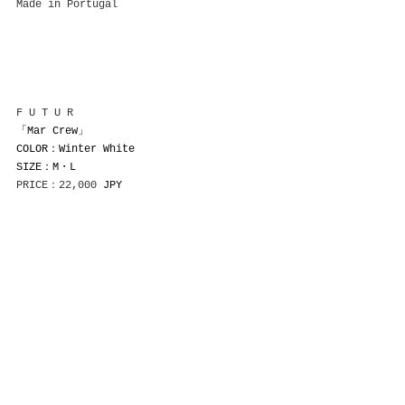
Made in Portugal
F U T U R
「Mar Crew」
COLOR：Winter White
SIZE：M・L
PRICE：22,000
 JPY