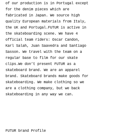
of our production is in Portugal except 
for the denim pieces which are 
fabricated in Japan. We source high 
quality European materials from Italy, 
the UK and Portugal.FUTUR is active in 
the skateboarding scene. We have 4 
official team riders: Oscar Candon, 
Karl Salah, Juan Saavedra and Santiago 
Sasson. We travel with the team on a 
regular base to film for our skate 
clips.We don’t present FUTUR as a 
skateboard brand. We are an apparel 
brand. Skateboard brands make goods for 
skateboarding. We make clothing so we 
are a clothing company, but we back 
skateboarding in any way we can.
FUTUR brand Profile