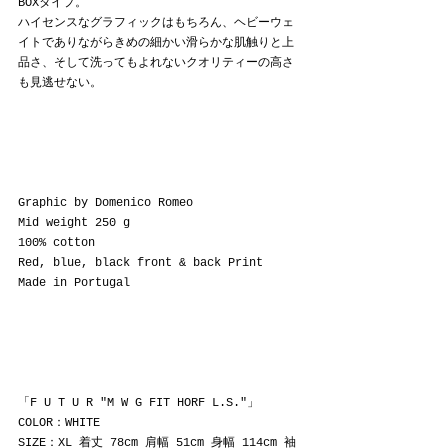
BOXタイプ。
ハイセンスなグラフィックはもちろん、ヘビーウェ
イトでありながらきめの細かい滑らかな肌触りと上
品さ、そして洗ってもよれないクオリティーの高さ
も見逃せない。
Graphic by Domenico Romeo
Mid weight 250 g
100% cotton
Red, blue, black front & back Print
Made in Portugal
「F U T U R "M W G FIT HORF L.S."」
COLOR：WHITE
SIZE：XL 着丈 78cm 肩幅 51cm 身幅 114cm 袖