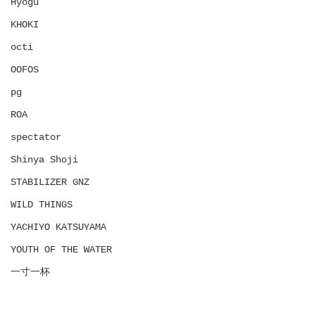
Hyōgu
KHOKI
octi
OOFOS
pg
ROA
spectator
Shinya Shoji
STABILIZER GNZ
WILD THINGS
YACHIYO KATSUYAMA
YOUTH OF THE WATER
一寸一杯