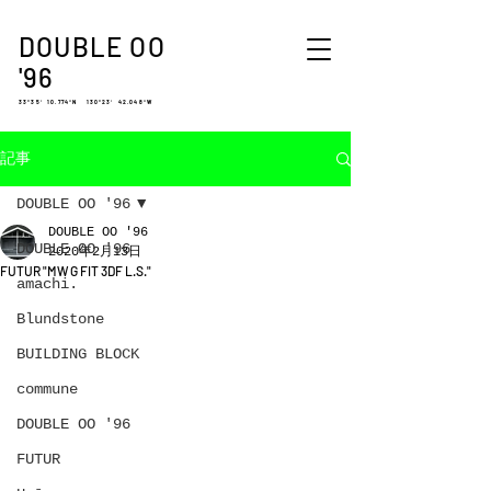
DOUBLE OO
'96
33°35′ 10.774″N 130°23′ 42.048″W
記事
DOUBLE OO '96
DOUBLE OO '96
DOUBLE OO '96
2020年2月13日
FUTUR "MW G FIT 3DF L.S."
amachi.
Blundstone
BUILDING BLOCK
commune
DOUBLE OO '96
FUTUR